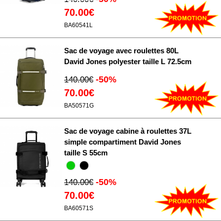
70.00€
BA60541L
Sac de voyage avec roulettes 80L
David Jones polyester taille L 72.5cm
-50%
140.00€
70.00€
BA50571G
Sac de voyage cabine à roulettes 37L
simple compartiment David Jones
taille S 55cm
-50%
140.00€
70.00€
BA60571S