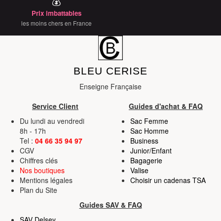
💰
Prix imbattables
les moins chers en France
BLEU CERISE
Enseigne Française
Service Client
Guides d'achat & FAQ
Du lundi au vendredi
Sac Femme
8h - 17h
Sac Homme
Tel :
04 66 35 94 97
Business
CGV
Junior/Enfant
Chiffres clés
Bagagerie
Nos boutiques
Valise
Mentions légales
Choisir un cadenas TSA
Plan du Site
Guides SAV & FAQ
SAV Delsey