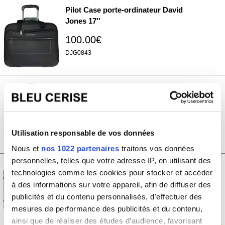
Pilot Case porte-ordinateur David
Jones 17''
100.00€
DJG0843
Pilot Case porte-ordinateur duo
David Jones 17''
100.00€
BA50471P-Noir
Utilisation responsable de vos données
Nous et
nos 1022 partenaires
traitons vos données
personnelles, telles que votre adresse IP, en utilisant des
Lot 3 valises rigides dont 1 valise
technologies comme les cookies pour stocker et accéder
cabine David Jones TSA PETE
à des informations sur votre appareil, afin de diffuser des
publicités et du contenu personnalisés, d'effectuer des
-69%
320.00€
mesures de performance des publicités et du contenu,
100.00€
ainsi que de réaliser des études d’audience, favorisant