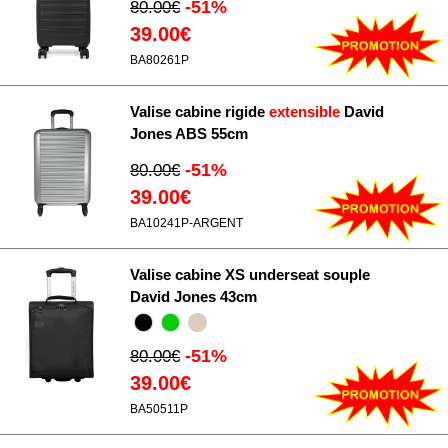
-51%
80.00€
39.00€
BA80261P
Valise cabine rigide
extensible
David
Jones ABS 55cm
-51%
80.00€
39.00€
BA10241P-ARGENT
Valise cabine XS underseat souple
David Jones 43cm
-51%
80.00€
39.00€
BA50511P