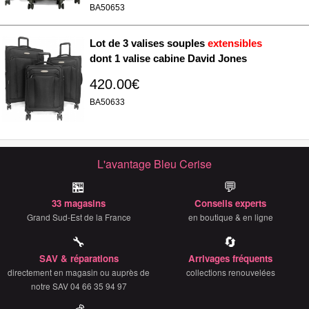
BA50653
Lot de 3 valises souples
extensibles
dont 1 valise cabine David Jones
420.00€
BA50633
L'avantage Bleu Cerise
🏪
💬
33 magasins
Conseils experts
Grand Sud-Est de la France
en boutique & en ligne
🔧
🔄
SAV & réparations
Arrivages fréquents
directement en magasin ou auprès de
collections renouvelées
notre SAV 04 66 35 94 97