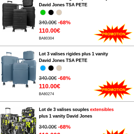
David Jones TSA PETE
Les cookies nous permettent de personnaliser le contenu
et les annonces, d'offrir des fonctionnalités relatives aux
-68%
340.00€
médias sociaux et d'analyser notre trafic. Nous
110.00€
partageons également des informations sur l'utilisation de
notre site avec nos partenaires de médias sociaux, de
BA80304
publicité et d'analyse, qui peuvent combiner celles-ci
avec d'autres informations que vous leur avez fournies
Lot 3 valises rigides plus 1 vanity
ou qu'ils ont collectées lors de votre utilisation de leurs
David Jones TSA PETE
services.
-68%
340.00€
110.00€
BA80274
Lot de 3 valises souples
extensibles
plus 1 vanity David Jones
-68%
340.00€