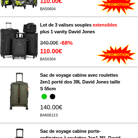
110.00€
BA50604
Lot de 3 valises souples
extensibles
plus 1 vanity David Jones
-68%
340.00€
110.00€
BA50304
Sac de voyage cabine avec roulettes
2en1 porté dos 39L David Jones taille
S 55cm
140.00€
BA60611S
Sac de voyage cabine porte-
ordinateur à roulettes 2en1 35L David