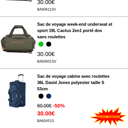
30.00€
BA60611SV
Sac de voyage week-end underseat et
sport 19L Cactus 2en1 porté dos
sans roulettes
30.00€
BA60601SV
Sac de voyage cabine avec roulettes
36L David Jones polyester taille S
53cm
-50%
60.00€
30.00€
BA60451S