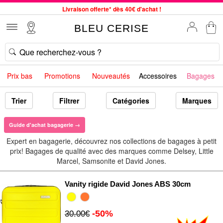
Service client à votre écoute au 04 66 35 94 97
Commande avant 12h expédiée le jour même, du lundi au vendredi
BLEU CERISE
33 magasins en France. Un à proximité de chez vous ?
Bon shopping chez BLEU CERISE !
Jusqu'à -75% sur le site du 29/07 au 27/08
Prix bas
Promotions
Nouveautés
Accessoires
Bagages
Samsonite, Delsey, American Tourister, Little Marcel à Prix Bas
Livraison offerte* dès 40€ d'achat !
Trier
Filtrer
Catégories
Marques
Guide d'achat bagagerie →
Expert en bagagerie, découvrez nos collections de bagages à petit
prix! Bagages de qualité avec des marques comme Delsey, Little
Marcel, Samsonite et David Jones.
Vanity rigide David Jones ABS 30cm
-50%
30.00€