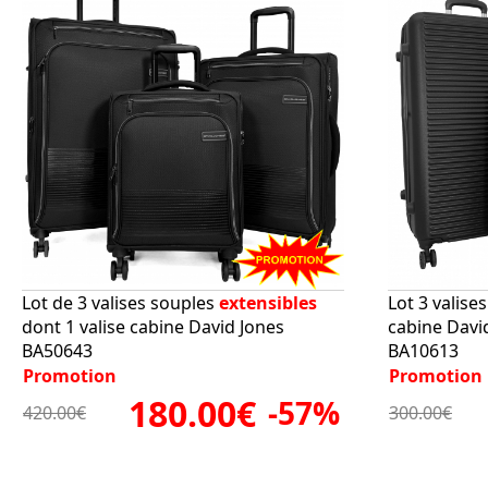
Lot de 3 valises souples
extensibles
Lot 3 valise
dont 1 valise cabine David Jones
cabine Davi
BA50643
BA10613
Promotion
Promotion
180.00€
-57%
420.00€
300.00€