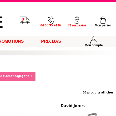
u vendredi
04 66 35 94 97
33 magasins
Mon panier
s
ROMOTIONS
PRIX BAS
Mon compte
de d'achat bagagerie →
56 produits affichés
David Jones