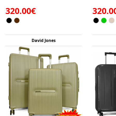
320.00€
320.0
David Jones