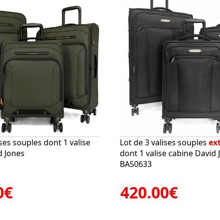
ises souples dont 1 valise
Lot de 3 valises souples
ex
d Jones
dont 1 valise cabine David 
BA50633
0€
420.00€