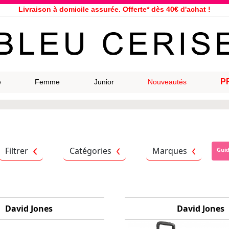
Livraison à domicile assurée. Offerte* dès 40€ d'achat !
Service client à votre écoute au 04 66 35 94 97
n le jour même pour toutes commandes passées avant 12h, du lundi a
33 magasins répartis dans la France. Un à proximité de chez vous ?
Bon shopping chez Bleu Cerise !
Jusqu'à -75% sur la bagagerie du 29/07 au 27/08
Samsonite, Delsey, American Tourister, Eastpak, Little Marcel à prix ba
P
e
Femme
Junior
Nouveautés
Livraison à domicile assurée. Offerte* dès 40€ d'achat !
Filtrer
Catégories
Marques
Gui
David Jones
David Jones