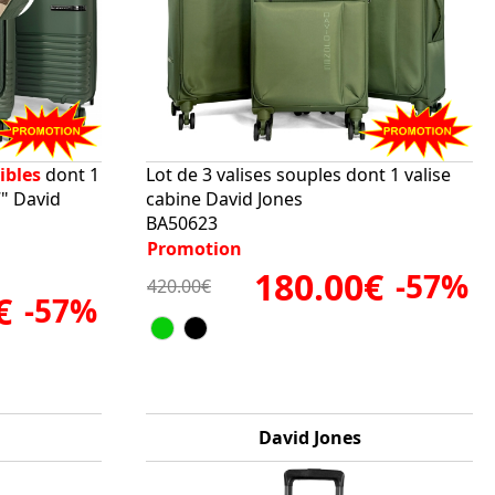
ibles
dont 1
Lot de 3 valises souples dont 1 valise
7" David
cabine David Jones
BA50623
Promotion
180.00€
-57%
420.00€
€
-57%
David Jones