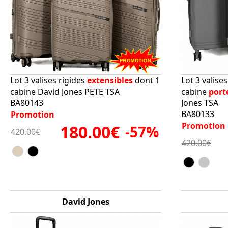
Lot 3 valises rigides
extensibles
dont 1
Lot 3 valise
cabine David Jones PETE TSA
cabine
port
BA80143
Jones TSA
BA80133
Promotion
Promotion
180.00€
-57%
420.00€
420.00€
David Jones