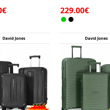
0€
229.00€
David Jones
David Jones