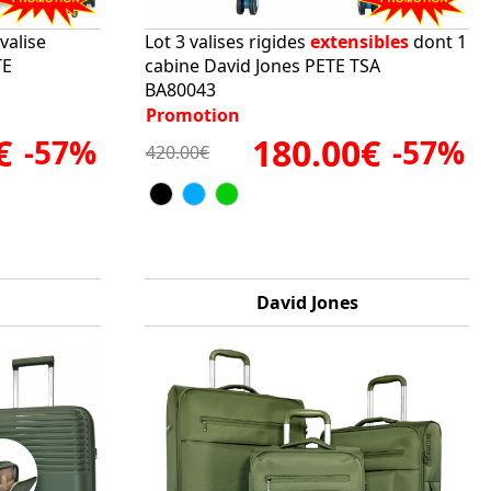
valise
Lot 3 valises rigides
extensibles
dont 1
TE
cabine David Jones PETE TSA
BA80043
Promotion
€
180.00€
-57%
-57%
420.00€
David Jones