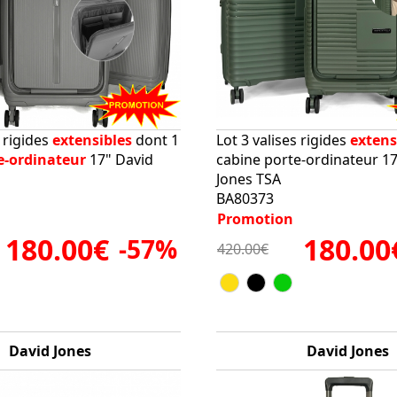
s rigides
extensibles
dont 1
Lot 3 valises rigides
extens
e-ordinateur
17" David
cabine porte-ordinateur 1
Jones TSA
BA80373
Promotion
180.00€
180.00
-57%
420.00€
David Jones
David Jones