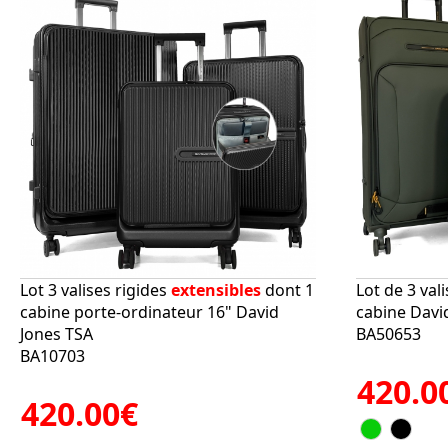
Lot 3 valises rigides
extensibles
dont 1
Lot de 3 val
cabine porte-ordinateur 16" David
cabine Davi
Jones TSA
BA50653
BA10703
420.0
420.00€