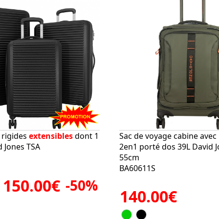
s rigides
extensibles
dont 1
Sac de voyage cabine avec 
d Jones TSA
2en1 porté dos 39L David Jo
55cm
BA60611S
150.00€
-50%
140.00€