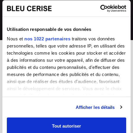
directement en magasin ou auprès de
collections renouvelées
notre SAV 04 66 35 94 97
💰
Prix imbattables
Utilisation responsable de vos données
les moins chers en France
Nous et
nos 1022 partenaires
traitons vos données
personnelles, telles que votre adresse IP, en utilisant des
technologies comme les cookies pour stocker et accéder
à des informations sur votre appareil, afin de diffuser des
BLEU CERISE
publicités et du contenu personnalisés, d'effectuer des
Enseigne Française
mesures de performance des publicités et du contenu,
ainsi que de réaliser des études d’audience, favorisant
Service Client
Guides d'achat & FAQ
ainsi le développement de services. Vous avez le choix
Du lundi au vendredi
Sac Femme
quant à l'utilisation de vos données et à leurs finalités.
8h - 17h
Sac Homme
Vous pouvez modifier ou retirer votre consentement à
Tel :
04 66 35 94 97
Business
Afficher les détails
CGV
Junior/Enfant
tout moment en consultant la Déclaration relative aux
Chiffres clés
Bagagerie
cookies ou en cliquant sur l'icône de confidentialité.
Nos boutiques
Valise
Tout autoriser
Mentions légales
Choisir un cadenas TSA
Si vous le permettez, nous aimerions également :