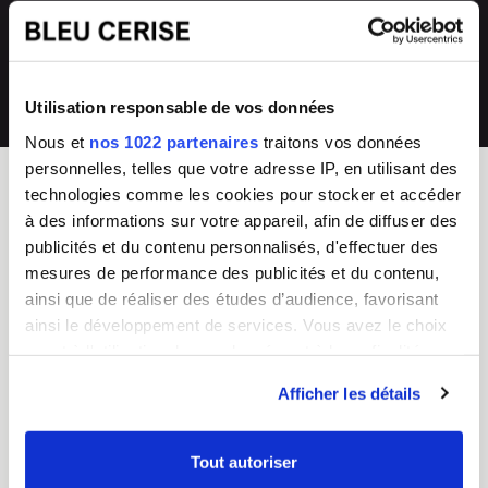
directement en magasin ou auprès de
collections renouvelées
notre SAV 04 66 35 94 97
💰
Prix imbattables
Utilisation responsable de vos données
les moins chers en France
Nous et
nos 1022 partenaires
traitons vos données
personnelles, telles que votre adresse IP, en utilisant des
technologies comme les cookies pour stocker et accéder
à des informations sur votre appareil, afin de diffuser des
BLEU CERISE
publicités et du contenu personnalisés, d'effectuer des
Enseigne Française
mesures de performance des publicités et du contenu,
ainsi que de réaliser des études d’audience, favorisant
Service Client
Guides d'achat & FAQ
ainsi le développement de services. Vous avez le choix
Du lundi au vendredi
Sac Femme
quant à l'utilisation de vos données et à leurs finalités.
8h - 17h
Sac Homme
Vous pouvez modifier ou retirer votre consentement à
Tel :
04 66 35 94 97
Business
Afficher les détails
CGV
Junior/Enfant
tout moment en consultant la Déclaration relative aux
Chiffres clés
Bagagerie
cookies ou en cliquant sur l'icône de confidentialité.
Nos boutiques
Valise
Tout autoriser
Mentions légales
Choisir un cadenas TSA
Si vous le permettez, nous aimerions également :