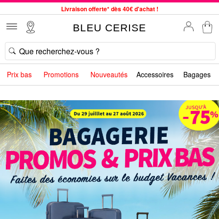
Livraison offerte* dès 40€ d'achat !
Service client à votre écoute au 04 66 35 94 97
BLEU CERISE
Commande avant 12h expédiée le jour même, du lundi au vendredi
33 magasins en France. Un à proximité de chez vous ?
Bon shopping chez BLEU CERISE !
Prix bas
Promotions
Nouveautés
Accessoires
Bagages
Jusqu'à -75% sur le site du 29/07 au 27/08
Samsonite, Delsey, American Tourister, Little Marcel à Prix Bas
Livraison offerte* dès 40€ d'achat !