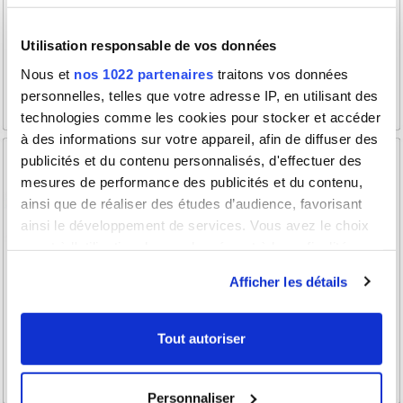
Utilisation responsable de vos données
Nous et
nos 1022 partenaires
traitons vos données
personnelles, telles que votre adresse IP, en utilisant des
technologies comme les cookies pour stocker et accéder
à des informations sur votre appareil, afin de diffuser des
publicités et du contenu personnalisés, d'effectuer des
mesures de performance des publicités et du contenu,
ainsi que de réaliser des études d’audience, favorisant
ainsi le développement de services. Vous avez le choix
quant à l'utilisation de vos données et à leurs finalités.
Vous pouvez modifier ou retirer votre consentement à
Afficher les détails
tout moment en consultant la Déclaration relative aux
cookies ou en cliquant sur l'icône de confidentialité.
Tout autoriser
Si vous le permettez, nous aimerions également :
Collecter des informations sur votre localisation
Personnaliser
géographique qui peuvent être précises à plusieurs