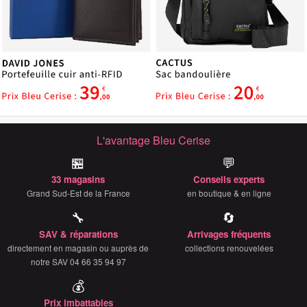
L'avantage Bleu Cerise
🏪
💬
33 magasins
Conseils experts
Grand Sud-Est de la France
en boutique & en ligne
🔧
🔄
SAV & réparations
Arrivages fréquents
directement en magasin ou auprès de
collections renouvelées
notre SAV 04 66 35 94 97
💰
Prix imbattables