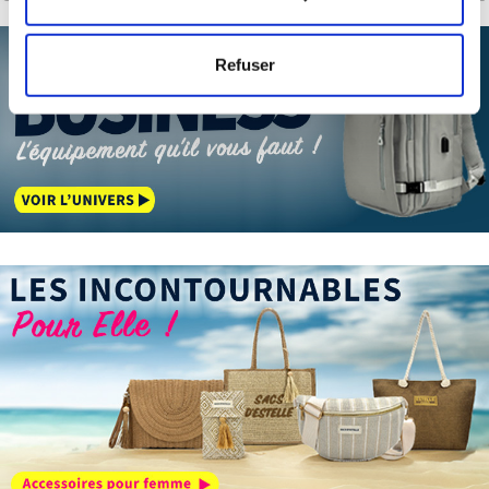
mètres près
Identifier votre appareil en l'analysant activement
Refuser
pour en relever les caractéristiques spécifiques
(empreintes digitales).
Pour en savoir plus sur le traitement de vos données
personnelles et définir vos préférences, reportez-vous à
la
section « Détails »
. Vous pouvez modifier ou retirer
votre consentement à tout moment à partir de la
déclaration sur les cookies.
Les cookies nous permettent de personnaliser le contenu
et les annonces, d'offrir des fonctionnalités relatives aux
médias sociaux et d'analyser notre trafic. Nous
partageons également des informations sur l'utilisation de
notre site avec nos partenaires de médias sociaux, de
publicité et d'analyse, qui peuvent combiner celles-ci
avec d'autres informations que vous leur avez fournies
ou qu'ils ont collectées lors de votre utilisation de leurs