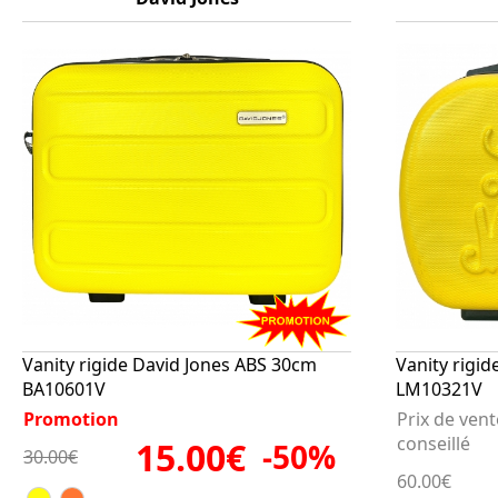
Vanity rigide David Jones ABS 30cm
Vanity rigid
BA10601V
LM10321V
Promotion
Prix de vent
conseillé
15.00€
-50%
30.00€
60.00€