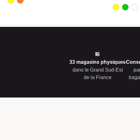
🏪
33 magasins physiques
Conse
dans le Grand Sud-Est
pa
de la France
baga