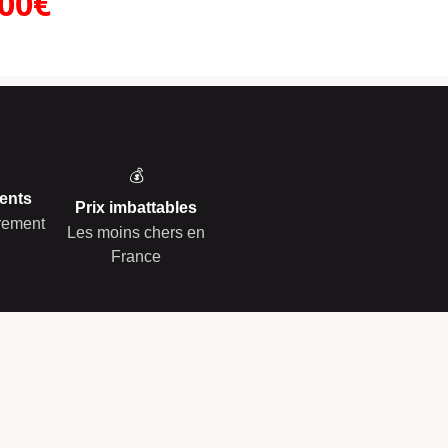
.00€
💰
ents
Prix imbattables
èrement
Les moins chers en
France