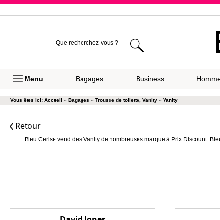
Expéditio
Menu
Bagages
Business
Homm
Vous êtes ici:
Accueil
»
Bagages
»
Trousse de toilette, Vanity
»
Vanity
Retour
Bleu Cerise vend des Vanity de nombreuses marque à Prix Discount. Bleu 
David Jones