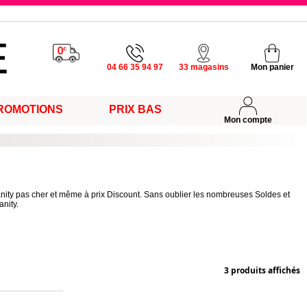
u vendredi
04 66 35 94 97
33 magasins
Mon panier
ROMOTIONS
PRIX BAS
s
Mon compte
anity pas cher et même à prix Discount. Sans oublier les nombreuses Soldes et
nity.
3 produits affichés