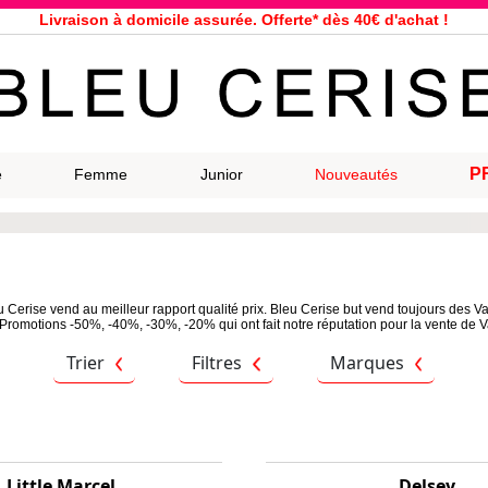
Livraison à domicile assurée. Offerte* dès 40€ d'achat !
Service client à votre écoute au 04 66 35 94 97
n le jour même pour toutes commandes passées avant 12h, du lundi a
33 magasins répartis dans la France. Un à proximité de chez vous ?
Bon shopping chez Bleu Cerise !
Jusqu'à -75% sur la bagagerie du 29/07 au 27/08
P
e
Femme
Junior
Nouveautés
Samsonite, Delsey, American Tourister, Eastpak, Little Marcel à prix ba
Cerise vend au meilleur rapport qualité prix. Bleu Cerise but vend toujours des V
Promotions -50%, -40%, -30%, -20% qui ont fait notre réputation pour la vente de Va
Trier
Filtres
Marques
Little Marcel
Delsey