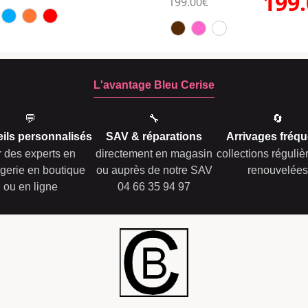
199
199.00€
L'avantage Bleu Cerise
💬
🔧
🔄
ils personnalisés
SAV & réparations
Arrivages fréqu
r des experts en
directement en magasin
collections réguli
gerie en boutique
ou auprès de notre SAV
renouvelées
ou en ligne
04 66 35 94 97