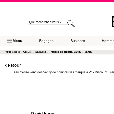
Expéditio
Menu
Bagages
Business
Homm
Vous êtes ici:
Accueil
»
Bagages
»
Trousse de toilette, Vanity
»
Vanity
Retour
Bleu Cerise vend des Vanity de nombreuses marque à Prix Discount. Bleu 
David Jones