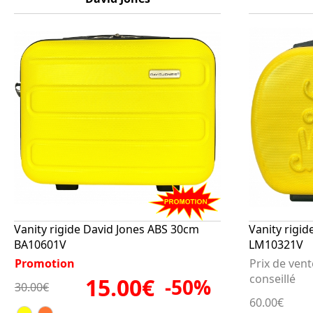
Vanity rigide David Jones ABS 30cm
Vanity rigid
BA10601V
LM10321V
Promotion
Prix de vent
conseillé
15.00€
-50%
30.00€
60.00€