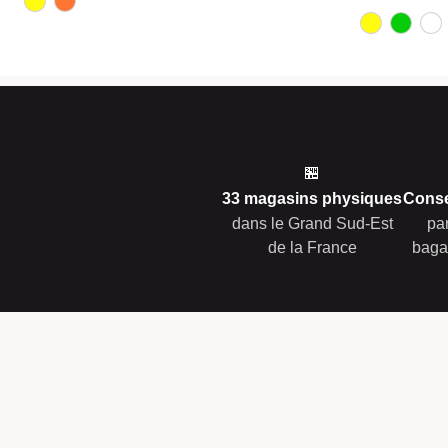
🏪
33 magasins physiques
Conse
dans le Grand Sud-Est
pa
de la France
baga