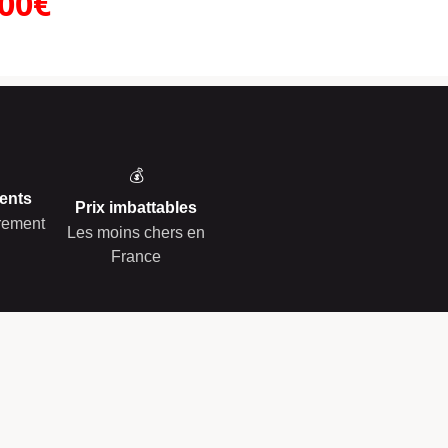
.00€
💰
ents
Prix imbattables
èrement
Les moins chers en
France