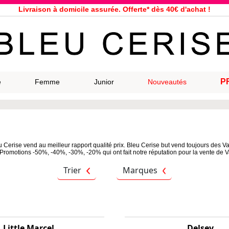
Livraison à domicile assurée. Offerte* dès 40€ d'achat !
Service client à votre écoute au 04 66 35 94 97
n le jour même pour toutes commandes passées avant 12h, du lundi a
33 magasins répartis dans la France. Un à proximité de chez vous ?
Bon shopping chez Bleu Cerise !
Jusqu'à -75% sur la bagagerie du 29/07 au 27/08
P
e
Femme
Junior
Nouveautés
Samsonite, Delsey, American Tourister, Eastpak, Little Marcel à prix ba
Cerise vend au meilleur rapport qualité prix. Bleu Cerise but vend toujours des V
Promotions -50%, -40%, -30%, -20% qui ont fait notre réputation pour la vente de Va
Trier
Marques
Little Marcel
Delsey