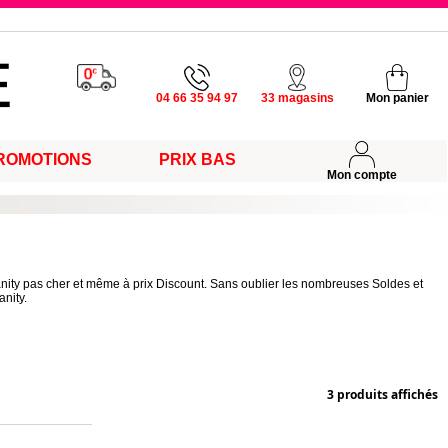
u vendredi
04 66 35 94 97
33 magasins
Mon panier
ROMOTIONS
PRIX BAS
s
Mon compte
anity pas cher et même à prix Discount. Sans oublier les nombreuses Soldes et
nity.
3 produits affichés