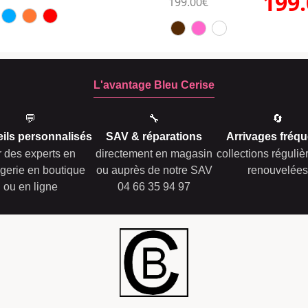
199
199.00€
L'avantage Bleu Cerise
💬
🔧
🔄
ils personnalisés
SAV & réparations
Arrivages fréqu
r des experts en
directement en magasin
collections réguli
gerie en boutique
ou auprès de notre SAV
renouvelées
ou en ligne
04 66 35 94 97