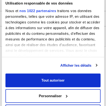
Dimensions produit
Utilisation responsable de vos données
Nous et
nos 1022 partenaires
traitons vos données
personnelles, telles que votre adresse IP, en utilisant des
Retour
technologies comme les cookies pour stocker et accéder
à des informations sur votre appareil, afin de diffuser des
Règlement (UE) 2023/988 relatifs à la Sécurité
publicités et du contenu personnalisés, d'effectuer des
Générale des Produits
mesures de performance des publicités et du contenu,
ainsi que de réaliser des études d’audience, favorisant
ainsi le développement de services. Vous avez le choix
BLEUCERISE VOUS CONSEILLE
quant à l'utilisation de vos données et à leurs finalités.
Vous pouvez modifier ou retirer votre consentement à
Afficher les détails
tout moment en consultant la Déclaration relative aux
cookies ou en cliquant sur l'icône de confidentialité.
Tout autoriser
Si vous le permettez, nous aimerions également :
Collecter des informations sur votre localisation
Personnaliser
géographique qui peuvent être précises à plusieurs
mètres près
Valise moyenne rigide extensible Delsey
Vanity rigide David Jones AB