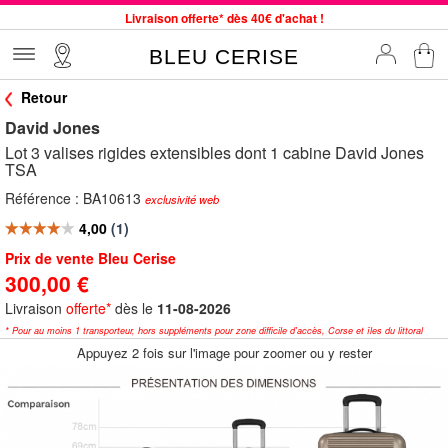
Livraison offerte* dès 40€ d'achat !
Service client à votre écoute au 04 66 35 94 97
BLEU CERISE
Commande avant 12h expédiée le jour même, du lundi au vendredi
Retour
33 magasins en France. Un à proximité de chez vous ?
David Jones
Bon shopping chez BLEU CERISE !
Lot 3 valises rigides extensibles dont 1 cabine David Jones
Jusqu'à -75% sur le site du 29/07 au 27/08
TSA
Samsonite, Delsey, American Tourister, Little Marcel à Prix Bas
Référence :
BA10613
exclusivité web
Prix de vente Bleu Cerise
300,00 €
Livraison
offerte*
dès le
11-08-2026
* Pour au moins 1 transporteur, hors suppléments pour zone difficile d'accès, Corse et îles du littoral
Appuyez 2 fois sur l'image pour zoomer ou y rester