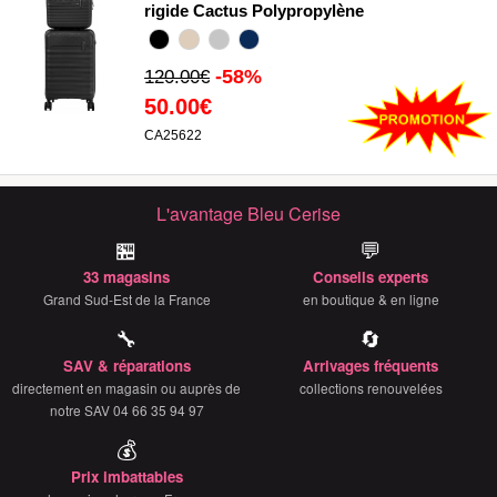
rigide Cactus Polypropylène
-58%
120.00€
50.00€
CA25622
L'avantage Bleu Cerise
🏪
💬
33 magasins
Conseils experts
Grand Sud-Est de la France
en boutique & en ligne
🔧
🔄
SAV & réparations
Arrivages fréquents
directement en magasin ou auprès de
collections renouvelées
notre SAV 04 66 35 94 97
💰
Prix imbattables