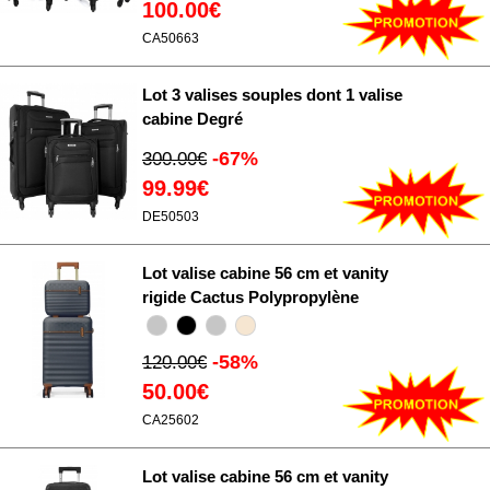
100.00€
CA50663
Lot 3 valises souples dont 1 valise
cabine Degré
-67%
300.00€
99.99€
DE50503
Lot valise cabine 56 cm et vanity
rigide Cactus Polypropylène
-58%
120.00€
50.00€
CA25602
Lot valise cabine 56 cm et vanity