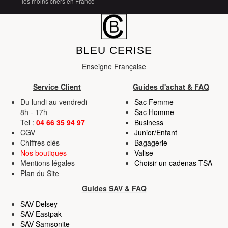
les moins chers en France
BLEU CERISE
Enseigne Française
Service Client
Guides d'achat & FAQ
Du lundi au vendredi
Sac Femme
8h - 17h
Sac Homme
Tel :
04 66 35 94 97
Business
CGV
Junior/Enfant
Chiffres clés
Bagagerie
Nos boutiques
Valise
Mentions légales
Choisir un cadenas TSA
Plan du Site
Guides SAV & FAQ
SAV Delsey
SAV Eastpak
SAV Samsonite