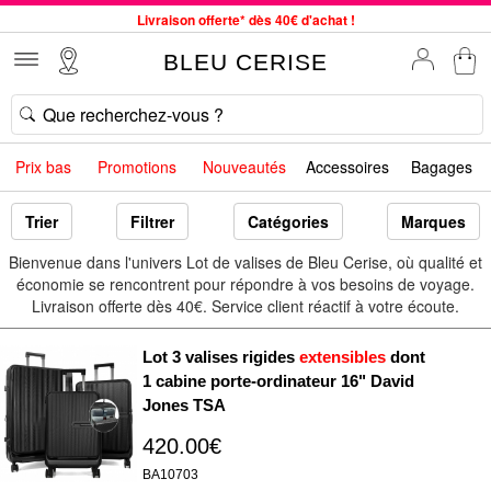
Livraison offerte* dès 40€ d'achat !
Service client à votre écoute au 04 66 35 94 97
BLEU CERISE
Commande avant 12h expédiée le jour même, du lundi au vendredi
33 magasins en France. Un à proximité de chez vous ?
Bon shopping chez BLEU CERISE !
Prix bas
Promotions
Nouveautés
Accessoires
Bagages
Jusqu'à -75% sur le site du 29/07 au 27/08
Samsonite, Delsey, American Tourister, Little Marcel à Prix Bas
Trier
Filtrer
Catégories
Marques
Bienvenue dans l'univers Lot de valises de Bleu Cerise, où qualité et
économie se rencontrent pour répondre à vos besoins de voyage.
Livraison offerte dès 40€. Service client réactif à votre écoute.
Lot 3 valises rigides
extensibles
dont
1 cabine porte-ordinateur 16" David
Jones TSA
420.00€
BA10703