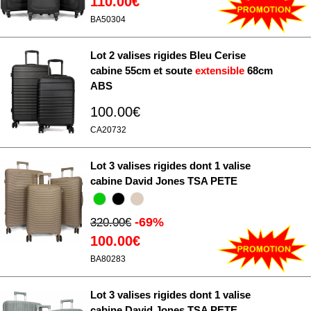
110.00€
BA50304
Lot 2 valises rigides Bleu Cerise
cabine 55cm et soute
extensible
68cm
ABS
100.00€
CA20732
Lot 3 valises rigides dont 1 valise
cabine David Jones TSA PETE
-69%
320.00€
100.00€
BA80283
Lot 3 valises rigides dont 1 valise
cabine David Jones TSA PETE