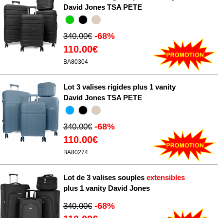
David Jones TSA PETE
Les cookies nous permettent de personnaliser le contenu
et les annonces, d'offrir des fonctionnalités relatives aux
-68%
340.00€
médias sociaux et d'analyser notre trafic. Nous
110.00€
partageons également des informations sur l'utilisation de
BA80304
notre site avec nos partenaires de médias sociaux, de
publicité et d'analyse, qui peuvent combiner celles-ci
Lot 3 valises rigides plus 1 vanity
avec d'autres informations que vous leur avez fournies
David Jones TSA PETE
ou qu'ils ont collectées lors de votre utilisation de leurs
services.
-68%
340.00€
110.00€
BA80274
Lot de 3 valises souples
extensibles
plus 1 vanity David Jones
-68%
340.00€