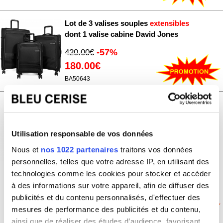
Lot de 3 valises souples
extensibles
dont 1 valise cabine David Jones
-57%
420.00€
180.00€
BA50643
Lot 2 valises rigides Delsey
Beaumont cabine 55cm et soute
extensible
71cm TSA
Utilisation responsable de vos données
Prix de vente conseillé
Nous et
nos 1022 partenaires
traitons vos données
348.00€
personnelles, telles que votre adresse IP, en utilisant des
Prix de vente
technologies comme les cookies pour stocker et accéder
Bleu Cerise
à des informations sur votre appareil, afin de diffuser des
170.00€
publicités et du contenu personnalisés, d'effectuer des
mesures de performance des publicités et du contenu,
BEAUMONT1
ainsi que de réaliser des études d’audience, favorisant