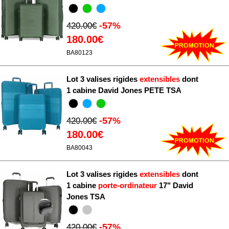
-57%
420.00€
180.00€
BA80123
Lot 3 valises rigides
extensibles
dont
1 cabine David Jones PETE TSA
-57%
420.00€
180.00€
BA80043
Lot 3 valises rigides
extensibles
dont
1 cabine
porte-ordinateur
17" David
Jones TSA
-57%
420.00€