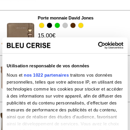
Porte monnaie David Jones
15.00€
DJ0092
Porte monnaie David Jones grand
Utilisation responsable de vos données
format
Nous et
nos 1022 partenaires
traitons vos données
personnelles, telles que votre adresse IP, en utilisant des
15.00€
technologies comme les cookies pour stocker et accéder
DJ0093
à des informations sur votre appareil, afin de diffuser des
publicités et du contenu personnalisés, d'effectuer des
Porte monnaie David Jones petit
mesures de performance des publicités et du contenu,
format
ainsi que de réaliser des études d’audience, favorisant
ainsi le développement de services. Vous avez le choix