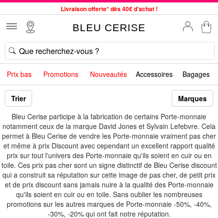
Livraison offerte* dès 40€ d'achat !
Service client à votre écoute au 04 66 35 94 97
BLEU CERISE
Commande avant 12h expédiée le jour même, du lundi au vendredi
33 magasins en France. Un à proximité de chez vous ?
Bon shopping chez BLEU CERISE !
Prix bas
Promotions
Nouveautés
Accessoires
Bagages
Jusqu'à -75% sur le site du 29/07 au 27/08
Samsonite, Delsey, American Tourister, Little Marcel à Prix Bas
Trier
Marques
Bleu Cerise participe à la fabrication de certains Porte-monnaie
notamment ceux de la marque David Jones et Sylvain Lefebvre. Cela
permet à Bleu Cerise de vendre les Porte-monnaie vraiment pas cher
et même à prix Discount avec cependant un excellent rapport qualité
prix sur tout l'univers des Porte-monnaie qu'ils soient en cuir ou en
toile. Ces prix pas cher sont un signe distinctif de Bleu Cerise discount
qui a construit sa réputation sur cette image de pas cher, de petit prix
et de prix discount sans jamais nuire à la qualité des Porte-monnaie
qu'ils soient en cuir ou en toile. Sans oublier les nombreuses
promotions sur les autres marques de Porte-monnaie -50%, -40%,
-30%, -20% qui ont fait notre réputation.