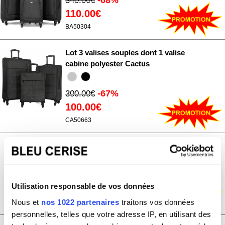
340.00€
110.00€
BA50304
Lot 3 valises souples dont 1 valise
cabine polyester Cactus
-67%
300.00€
100.00€
CA50663
Lot 3 valises souples dont 1 valise
cabine Degré
-67%
300.00€
Utilisation responsable de vos données
99.99€
Nous et
nos 1022 partenaires
traitons vos données
DE50503
personnelles, telles que votre adresse IP, en utilisant des