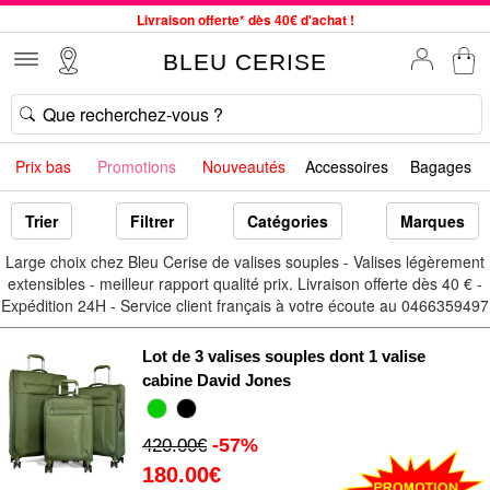
Livraison offerte* dès 40€ d'achat !
Service client à votre écoute au 04 66 35 94 97
BLEU CERISE
Commande avant 12h expédiée le jour même, du lundi au vendredi
33 magasins en France. Un à proximité de chez vous ?
Bon shopping chez BLEU CERISE !
Prix bas
Promotions
Nouveautés
Accessoires
Bagages
Jusqu'à -75% sur le site du 29/07 au 27/08
Samsonite, Delsey, American Tourister, Little Marcel à Prix Bas
Trier
Filtrer
Catégories
Marques
Large choix chez Bleu Cerise de valises souples - Valises légèrement
extensibles - meilleur rapport qualité prix. Livraison offerte dès 40 € -
Expédition 24H - Service client français à votre écoute au 0466359497
Lot de 3 valises souples dont 1 valise
cabine David Jones
-57%
420.00€
180.00€