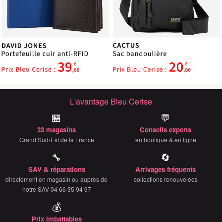
L'avantage Bleu Cerise
🏪
💬
33 magasins
Conseils experts
Grand Sud-Est de la France
en boutique & en ligne
🔧
🔄
SAV & réparations
Arrivages fréquents
directement en magasin ou auprès de
collections renouvelées
notre SAV 04 66 35 94 97
💰
Prix imbattables