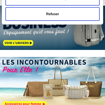
mètres près
Identifier votre appareil en l'analysant activement
Refuser
pour en relever les caractéristiques spécifiques
(empreintes digitales).
Pour en savoir plus sur le traitement de vos données
personnelles et définir vos préférences, reportez-vous à
la
section « Détails »
. Vous pouvez modifier ou retirer
votre consentement à tout moment à partir de la
déclaration sur les cookies.
Les cookies nous permettent de personnaliser le contenu
et les annonces, d'offrir des fonctionnalités relatives aux
médias sociaux et d'analyser notre trafic. Nous
partageons également des informations sur l'utilisation de
notre site avec nos partenaires de médias sociaux, de
publicité et d'analyse, qui peuvent combiner celles-ci
avec d'autres informations que vous leur avez fournies
ou qu'ils ont collectées lors de votre utilisation de leurs