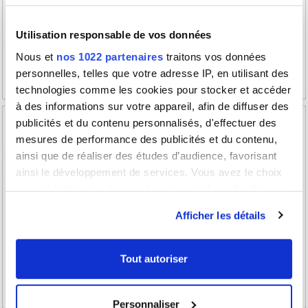
Utilisation responsable de vos données
Nous et
nos 1022 partenaires
traitons vos données
personnelles, telles que votre adresse IP, en utilisant des
technologies comme les cookies pour stocker et accéder
à des informations sur votre appareil, afin de diffuser des
publicités et du contenu personnalisés, d'effectuer des
mesures de performance des publicités et du contenu,
ainsi que de réaliser des études d’audience, favorisant
ainsi le développement de services. Vous avez le choix
quant à l'utilisation de vos données et à leurs finalités.
Vous pouvez modifier ou retirer votre consentement à
Afficher les détails
tout moment en consultant la Déclaration relative aux
cookies ou en cliquant sur l'icône de confidentialité.
Tout autoriser
Si vous le permettez, nous aimerions également :
Collecter des informations sur votre localisation
Personnaliser
géographique qui peuvent être précises à plusieurs