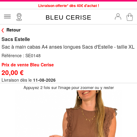
Livraison offerte* dès 40€ d'achat !
Service client à votre écoute au 04 66 35 94 97
BLEU CERISE
Commande avant 12h expédiée le jour même, du lundi au vendredi
Retour
33 magasins en France. Un à proximité de chez vous ?
Sacs Estelle
Bon shopping chez BLEU CERISE !
Sac à main cabas A4 anses longues Sacs d'Estelle - taille XL
Jusqu'à -75% sur le site du 29/07 au 27/08
Référence :
SE0148
Samsonite, Delsey, American Tourister, Little Marcel à Prix Bas
Prix de vente Bleu Cerise
20,00 €
Livraison dès le
11-08-2026
Appuyez 2 fois sur l'image pour zoomer ou y rester