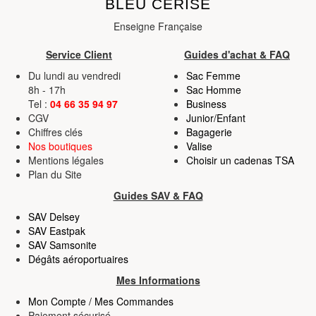
BLEU CERISE
Enseigne Française
Service Client
Guides d'achat & FAQ
Du lundi au vendredi
Sac Femme
8h - 17h
Sac Homme
Tel :
04 66 35 94 97
Business
CGV
Junior/Enfant
Chiffres clés
Bagagerie
Nos boutiques
Valise
Mentions légales
Choisir un cadenas TSA
Plan du Site
Guides SAV & FAQ
SAV Delsey
SAV Eastpak
SAV Samsonite
Dégâts aéroportuaires
Mes Informations
Mon Compte / Mes Commandes
Paiement sécurisé