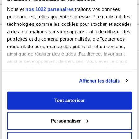
Nous et
nos 1022 partenaires
traitons vos données
Retour
personnelles, telles que votre adresse IP, en utilisant des
technologies comme les cookies pour stocker et accéder
à des informations sur votre appareil, afin de diffuser des
Règlement (UE) 2023/988 relatifs à la Sécurité
publicités et du contenu personnalisés, d'effectuer des
Générale des Produits
mesures de performance des publicités et du contenu,
ainsi que de réaliser des études d’audience, favorisant
BLEUCERISE VOUS CONSEILLE
ainsi le développement de services. Vous avez le choix
quant à l'utilisation de vos données et à leurs finalités.
Vous pouvez modifier ou retirer votre consentement à
Afficher les détails
tout moment en consultant la Déclaration relative aux
cookies ou en cliquant sur l'icône de confidentialité.
Tout autoriser
Si vous le permettez, nous aimerions également :
Collecter des informations sur votre localisation
Personnaliser
géographique qui peuvent être précises à plusieurs
Parapluie pliable avec ouverture et
Sac à dos porte-ordinateur et voyage
mètres près
fermeture automatique Happy Swan
Totem 17.3''
Identifier votre appareil en l'analysant activement