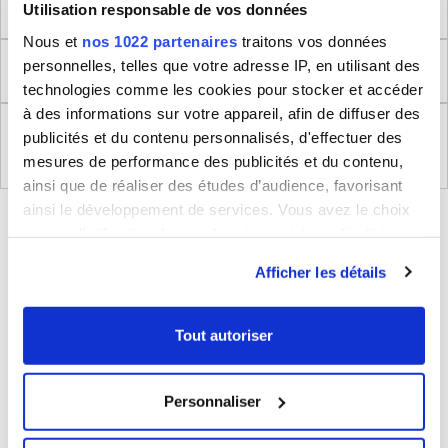
Dimensions produit
Utilisation responsable de vos données
Nous et
nos 1022 partenaires
traitons vos données
personnelles, telles que votre adresse IP, en utilisant des
Retour
technologies comme les cookies pour stocker et accéder
à des informations sur votre appareil, afin de diffuser des
Règlement (UE) 2023/988 relatifs à la Sécurité
publicités et du contenu personnalisés, d'effectuer des
Générale des Produits
mesures de performance des publicités et du contenu,
ainsi que de réaliser des études d’audience, favorisant
ainsi le développement de services. Vous avez le choix
BLEUCERISE VOUS CONSEILLE
quant à l'utilisation de vos données et à leurs finalités.
Vous pouvez modifier ou retirer votre consentement à
Afficher les détails
tout moment en consultant la Déclaration relative aux
cookies ou en cliquant sur l'icône de confidentialité.
Tout autoriser
Si vous le permettez, nous aimerions également :
Collecter des informations sur votre localisation
Personnaliser
géographique qui peuvent être précises à plusieurs
mètres près
Parapluie pliable avec ouverture et