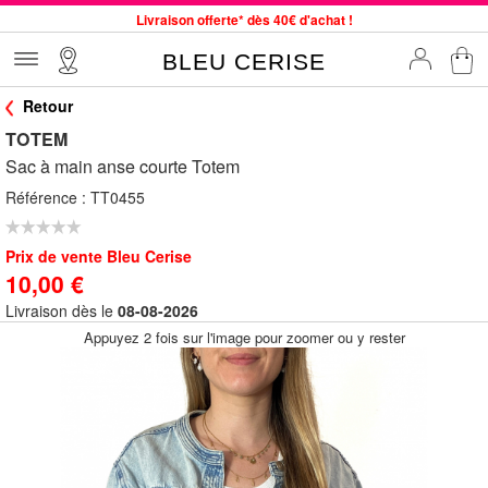
Livraison offerte* dès 40€ d'achat !
Service client à votre écoute au 04 66 35 94 97
BLEU CERISE
Commande avant 12h expédiée le jour même, du lundi au vendredi
Retour
33 magasins en France. Un à proximité de chez vous ?
TOTEM
Bon shopping chez BLEU CERISE !
Sac à main anse courte Totem
Jusqu'à -75% sur le site du 29/07 au 27/08
Référence :
TT0455
Samsonite, Delsey, American Tourister, Little Marcel à Prix Bas
Prix de vente Bleu Cerise
10,00 €
Livraison dès le
08-08-2026
Appuyez 2 fois sur l'image pour zoomer ou y rester