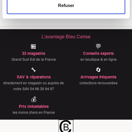
Identifier votre appareil en l'analysant activement
fermeture automatique Happy Swan
Refuser
10€
pour en relever les caractéristiques spécifiques
(empreintes digitales).
Pour en savoir plus sur le traitement de vos données
personnelles et définir vos préférences, reportez-vous à
L'avantage Bleu Cerise
la
section « Détails »
. Vous pouvez modifier ou retirer
🏪
💬
votre consentement à tout moment à partir de la
déclaration sur les cookies.
33 magasins
Conseils experts
Grand Sud-Est de la France
en boutique & en ligne
Les cookies nous permettent de personnaliser le contenu
🔧
🔄
et les annonces, d'offrir des fonctionnalités relatives aux
SAV & réparations
Arrivages fréquents
médias sociaux et d'analyser notre trafic. Nous
directement en magasin ou auprès de
collections renouvelées
partageons également des informations sur l'utilisation de
notre SAV 04 66 35 94 97
notre site avec nos partenaires de médias sociaux, de
💰
publicité et d'analyse, qui peuvent combiner celles-ci
Prix imbattables
avec d'autres informations que vous leur avez fournies
les moins chers en France
ou qu'ils ont collectées lors de votre utilisation de leurs
services.