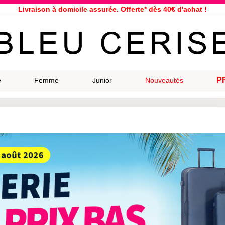
Service client à votre écoute au 04 66 35 94 97
n le jour même pour toutes commandes passées avant 12h, du lundi a
33 magasins répartis dans la France. Un à proximité de chez vous ?
Bon shopping chez Bleu Cerise !
Jusqu'à -75% sur la bagagerie du 29/07 au 27/08
Samsonite, Delsey, American Tourister, Eastpak, Little Marcel à prix ba
P
e
Femme
Junior
Nouveautés
Livraison à domicile assurée. Offerte* dès 40€ d'achat !