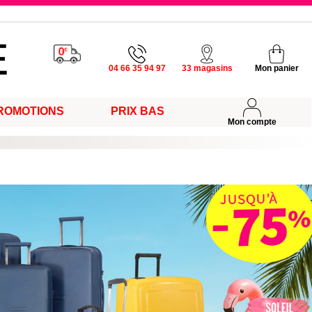
u vendredi
04 66 35 94 97
33 magasins
Mon panier
s
ROMOTIONS
PRIX BAS
Mon compte