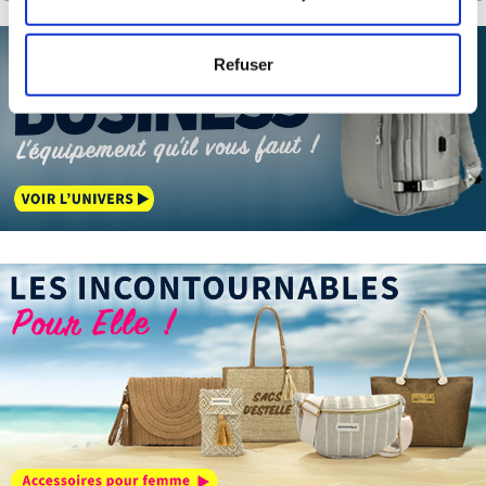
mètres près
Identifier votre appareil en l'analysant activement
Refuser
pour en relever les caractéristiques spécifiques
(empreintes digitales).
Pour en savoir plus sur le traitement de vos données
personnelles et définir vos préférences, reportez-vous à
la
section « Détails »
. Vous pouvez modifier ou retirer
votre consentement à tout moment à partir de la
déclaration sur les cookies.
Les cookies nous permettent de personnaliser le contenu
et les annonces, d'offrir des fonctionnalités relatives aux
médias sociaux et d'analyser notre trafic. Nous
partageons également des informations sur l'utilisation de
notre site avec nos partenaires de médias sociaux, de
publicité et d'analyse, qui peuvent combiner celles-ci
avec d'autres informations que vous leur avez fournies
ou qu'ils ont collectées lors de votre utilisation de leurs