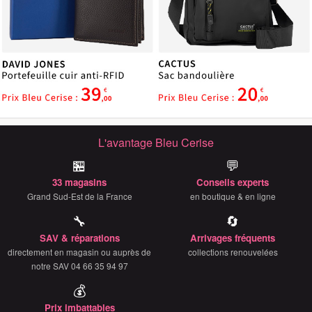
L'avantage Bleu Cerise
🏪
💬
33 magasins
Conseils experts
Grand Sud-Est de la France
en boutique & en ligne
🔧
🔄
SAV & réparations
Arrivages fréquents
directement en magasin ou auprès de
collections renouvelées
notre SAV 04 66 35 94 97
💰
Prix imbattables