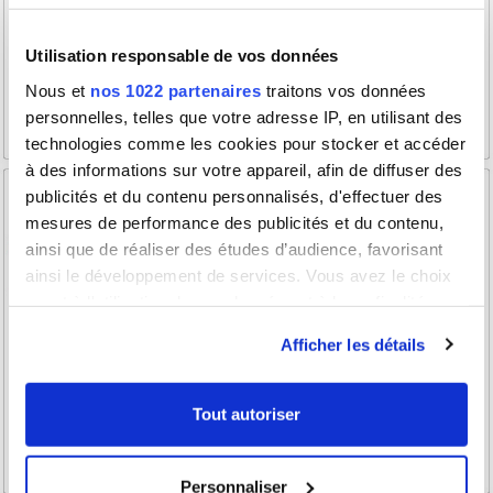
Utilisation responsable de vos données
Nous et
nos 1022 partenaires
traitons vos données
personnelles, telles que votre adresse IP, en utilisant des
technologies comme les cookies pour stocker et accéder
à des informations sur votre appareil, afin de diffuser des
publicités et du contenu personnalisés, d'effectuer des
mesures de performance des publicités et du contenu,
ainsi que de réaliser des études d’audience, favorisant
ainsi le développement de services. Vous avez le choix
quant à l'utilisation de vos données et à leurs finalités.
Vous pouvez modifier ou retirer votre consentement à
Afficher les détails
tout moment en consultant la Déclaration relative aux
cookies ou en cliquant sur l'icône de confidentialité.
Tout autoriser
Si vous le permettez, nous aimerions également :
Collecter des informations sur votre localisation
Personnaliser
géographique qui peuvent être précises à plusieurs