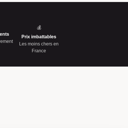
💰
ents
Prix imbattables
èrement
Les moins chers en
France