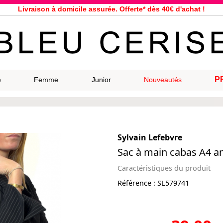
Livraison à domicile assurée. Offerte* dès 40€ d'achat !
Service client à votre écoute au 04 66 35 94 97
n le jour même pour toutes commandes passées avant 12h, du lundi a
33 magasins répartis dans la France. Un à proximité de chez vous ?
Bon shopping chez Bleu Cerise !
Jusqu'à -75% sur la bagagerie du 29/07 au 27/08
P
e
Femme
Junior
Nouveautés
Samsonite, Delsey, American Tourister, Eastpak, Little Marcel à prix ba
Sylvain Lefebvre
Sac à main cabas A4 an
Caractéristiques du produit
Référence :
SL579741