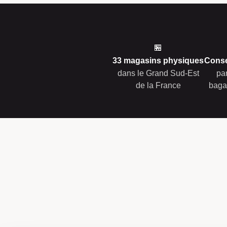
🏪
33 magasins physiques
Conse
dans le Grand Sud-Est
pa
de la France
baga