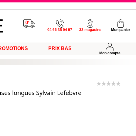
u vendredi
04 66 35 94 97
33 magasins
Mon panier
ROMOTIONS
PRIX BAS
s
Mon compte
ses longues Sylvain Lefebvre