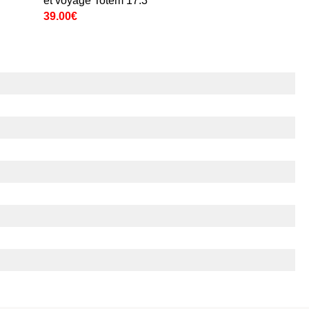
et voyage Totem 17.3''
39.00€