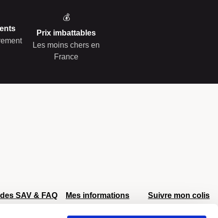
💰
ents
Prix imbattables
èrement
Les moins chers en
France
ides SAV & FAQ
Mes informations
Suivre mon colis
AV Delsey
Mon compte