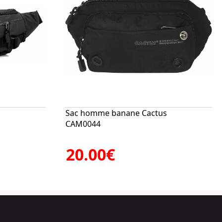
s
Sac homme banane Cactus
CAM0044
20.00€