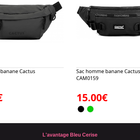
banane Cactus
Sac homme banane Cactu
CAM0159
€
15.00€
L'avantage Bleu Cerise