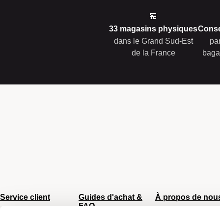
🏪
33 magasins physiques
Conse
dans le Grand Sud-Est
pa
de la France
baga
Service client
Guides d'achat &
À propos de nou
FAQ
Du lundi au vendredi
CGV