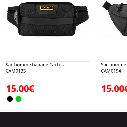
Sac homme banane Cactus
Sac homme 
CAM0133
CAM0194
15.00€
15.00