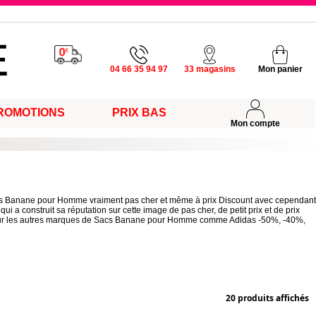
u vendredi
04 66 35 94 97
33 magasins
Mon panier
ROMOTIONS
PRIX BAS
s
Mon compte
acs Banane pour Homme vraiment pas cher et même à prix Discount avec cependant
ui a construit sa réputation sur cette image de pas cher, de petit prix et de prix
ns sur les autres marques de Sacs Banane pour Homme comme Adidas -50%, -40%,
20 produits affichés