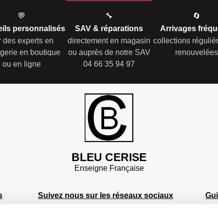
💬
🔧
🔄
ils personnalisés
SAV & réparations
Arrivages fréqu
r des experts en
directement en magasin
collections réguli
gerie en boutique
ou auprès de notre SAV
renouvelées
ou en ligne
04 66 35 94 97
BLEU CERISE
Enseigne Française
s
Suivez nous sur les réseaux sociaux
Gu
S