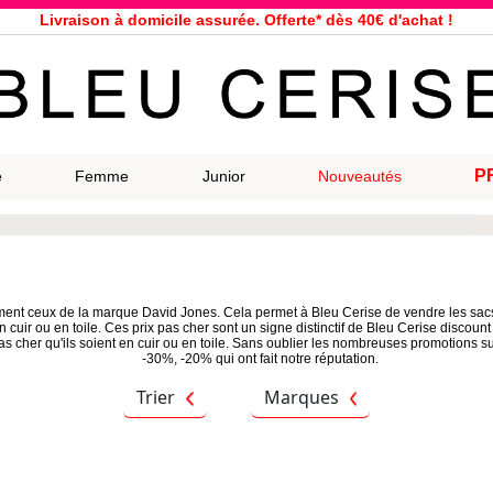
Livraison à domicile assurée. Offerte* dès 40€ d'achat !
Service client à votre écoute au 04 66 35 94 97
n le jour même pour toutes commandes passées avant 12h, du lundi a
33 magasins répartis dans la France. Un à proximité de chez vous ?
Bon shopping chez Bleu Cerise !
Jusqu'à -75% sur la bagagerie du 29/07 au 27/08
P
e
Femme
Junior
Nouveautés
Samsonite, Delsey, American Tourister, Eastpak, Little Marcel à prix ba
mment ceux de la marque David Jones. Cela permet à Bleu Cerise de vendre les s
 cuir ou en toile. Ces prix pas cher sont un signe distinctif de Bleu Cerise discount q
as cher qu'ils soient en cuir ou en toile. Sans oublier les nombreuses promotio
-30%, -20% qui ont fait notre réputation.
Trier
Marques