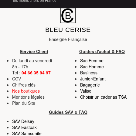
les moins chers en France
services.
BLEU CERISE
Enseigne Française
Service Client
Guides d'achat & FAQ
Du lundi au vendredi
Sac Femme
8h - 17h
Sac Homme
Tel :
04 66 35 94 97
Business
CGV
Junior/Enfant
Chiffres clés
Bagagerie
Nos boutiques
Valise
Mentions légales
Choisir un cadenas TSA
Plan du Site
Guides SAV & FAQ
SAV Delsey
SAV Eastpak
SAV Samsonite