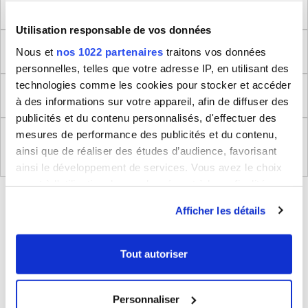
Méthode de mesure
Utilisation responsable de vos données
Dimensions produit
Nous et
nos 1022 partenaires
traitons vos données
personnelles, telles que votre adresse IP, en utilisant des
technologies comme les cookies pour stocker et accéder
Retour
à des informations sur votre appareil, afin de diffuser des
publicités et du contenu personnalisés, d'effectuer des
mesures de performance des publicités et du contenu,
Règlement (UE) 2023/988 relatifs à la Sécurité
ainsi que de réaliser des études d’audience, favorisant
Générale des Produits
ainsi le développement de services. Vous avez le choix
quant à l'utilisation de vos données et à leurs finalités.
BLEUCERISE VOUS CONSEILLE
Vous pouvez modifier ou retirer votre consentement à
Afficher les détails
tout moment en consultant la Déclaration relative aux
cookies ou en cliquant sur l'icône de confidentialité.
Tout autoriser
Si vous le permettez, nous aimerions également :
Collecter des informations sur votre localisation
Personnaliser
géographique qui peuvent être précises à plusieurs