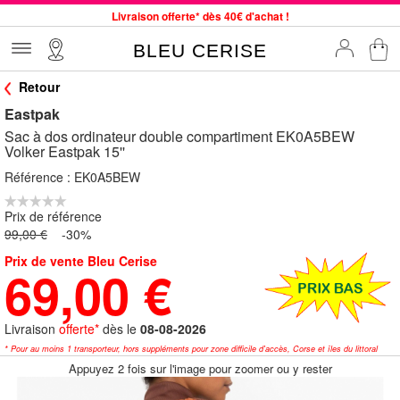
Livraison offerte* dès 40€ d'achat !
Service client à votre écoute au 04 66 35 94 97
BLEU CERISE
Commande avant 12h expédiée le jour même, du lundi au vendredi
Retour
33 magasins en France. Un à proximité de chez vous ?
Eastpak
Bon shopping chez BLEU CERISE !
Sac à dos ordinateur double compartiment EK0A5BEW
Jusqu'à -75% sur le site du 29/07 au 27/08
Volker Eastpak 15''
Samsonite, Delsey, American Tourister, Little Marcel à Prix Bas
Référence :
EK0A5BEW
Prix de référence
99,00 €
-30%
Prix de vente Bleu Cerise
69,00 €
Livraison
offerte*
dès le
08-08-2026
* Pour au moins 1 transporteur, hors suppléments pour zone difficile d'accès, Corse et îles du littoral
Appuyez 2 fois sur l'image pour zoomer ou y rester