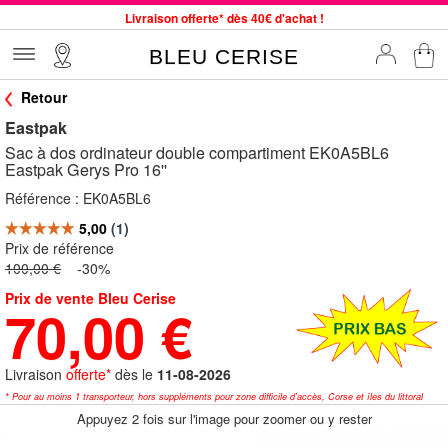
Livraison offerte* dès 40€ d'achat !
Service client à votre écoute au 04 66 35 94 97
BLEU CERISE
Commande avant 12h expédiée le jour même, du lundi au vendredi
Retour
33 magasins en France. Un à proximité de chez vous ?
Eastpak
Bon shopping chez BLEU CERISE !
Sac à dos ordinateur double compartiment EK0A5BL6
Jusqu'à -75% sur le site du 29/07 au 27/08
Eastpak Gerys Pro 16''
Samsonite, Delsey, American Tourister, Little Marcel à Prix Bas
Référence :
EK0A5BL6
Prix de référence
100,00 €
-30%
Prix de vente Bleu Cerise
70,00 €
Livraison
offerte*
dès le
11-08-2026
* Pour au moins 1 transporteur, hors suppléments pour zone difficile d'accès, Corse et îles du littoral
Appuyez 2 fois sur l'image pour zoomer ou y rester