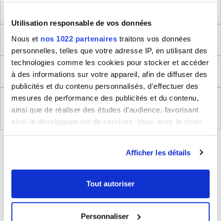
Méthode de mesure
Utilisation responsable de vos données
Dimensions produit
Nous et
nos 1022 partenaires
traitons vos données
personnelles, telles que votre adresse IP, en utilisant des
technologies comme les cookies pour stocker et accéder
Retour
à des informations sur votre appareil, afin de diffuser des
publicités et du contenu personnalisés, d'effectuer des
mesures de performance des publicités et du contenu,
Règlement (UE) 2023/988 relatifs à la Sécurité
ainsi que de réaliser des études d’audience, favorisant
Générale des Produits
ainsi le développement de services. Vous avez le choix
quant à l'utilisation de vos données et à leurs finalités.
BLEUCERISE VOUS CONSEILLE
Vous pouvez modifier ou retirer votre consentement à
Afficher les détails
tout moment en consultant la Déclaration relative aux
cookies ou en cliquant sur l'icône de confidentialité.
Tout autoriser
Si vous le permettez, nous aimerions également :
Collecter des informations sur votre localisation
Personnaliser
géographique qui peuvent être précises à plusieurs