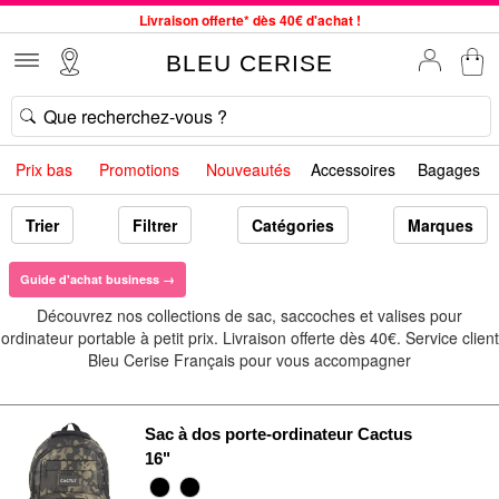
Livraison offerte* dès 40€ d'achat !
Service client à votre écoute au 04 66 35 94 97
BLEU CERISE
Commande avant 12h expédiée le jour même, du lundi au vendredi
33 magasins en France. Un à proximité de chez vous ?
Bon shopping chez BLEU CERISE !
Prix bas
Promotions
Nouveautés
Accessoires
Bagages
Jusqu'à -75% sur le site du 29/07 au 27/08
Samsonite, Delsey, American Tourister, Little Marcel à Prix Bas
Trier
Filtrer
Catégories
Marques
Guide d'achat business →
Découvrez nos collections de sac, saccoches et valises pour
ordinateur portable à petit prix. Livraison offerte dès 40€. Service client
Bleu Cerise Français pour vous accompagner
Sac à dos porte-ordinateur Cactus
16"