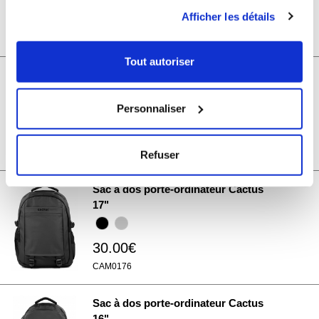
Vous pouvez modifier ou retirer votre consentement à
Afficher les détails
30.00€
tout moment en consultant la Déclaration relative aux
CAM0216
cookies ou en cliquant sur l'icône de confidentialité.
Tout autoriser
Si vous le permettez, nous aimerions également :
Sac à dos porte-ordinateur Cactus
17.3"
Collecter des informations sur votre localisation
Personnaliser
géographique qui peuvent être précises à plusieurs
mètres près
30.00€
Identifier votre appareil en l'analysant activement
CAM0226
Refuser
pour en relever les caractéristiques spécifiques
(empreintes digitales).
Sac à dos porte-ordinateur Cactus
Pour en savoir plus sur le traitement de vos données
17"
personnelles et définir vos préférences, reportez-vous à
la
section « Détails »
. Vous pouvez modifier ou retirer
30.00€
votre consentement à tout moment à partir de la
déclaration sur les cookies.
CAM0176
Les cookies nous permettent de personnaliser le contenu
Sac à dos porte-ordinateur Cactus
et les annonces, d'offrir des fonctionnalités relatives aux
16"