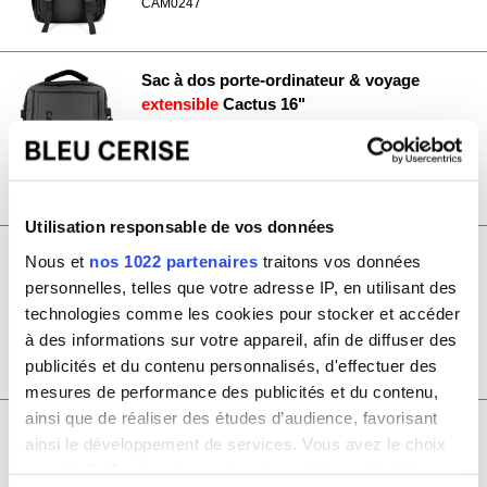
CAM0247
Sac à dos porte-ordinateur & voyage
extensible
Cactus 16"
30.00€
CAM0202
Utilisation responsable de vos données
Sac à dos porte-ordinateur Cactus
Nous et
nos 1022 partenaires
traitons vos données
16"
personnelles, telles que votre adresse IP, en utilisant des
technologies comme les cookies pour stocker et accéder
à des informations sur votre appareil, afin de diffuser des
30.00€
publicités et du contenu personnalisés, d'effectuer des
CAM0201
mesures de performance des publicités et du contenu,
ainsi que de réaliser des études d’audience, favorisant
Sac à dos porte-ordinateur Cactus
ainsi le développement de services. Vous avez le choix
16"
quant à l'utilisation de vos données et à leurs finalités.