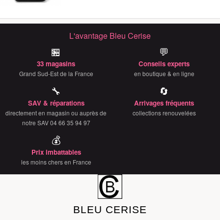
L'avantage Bleu Cerise
🏪
💬
33 magasins
Conseils experts
Grand Sud-Est de la France
en boutique & en ligne
🔧
🔄
SAV & réparations
Arrivages fréquents
directement en magasin ou auprès de
collections renouvelées
notre SAV 04 66 35 94 97
💰
Prix imbattables
les moins chers en France
BLEU CERISE