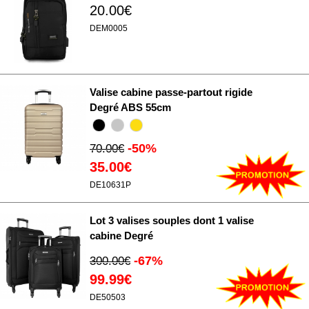
20.00€
médias sociaux et d'analyser notre trafic. Nous
partageons également des informations sur l'utilisation de
DEM0005
notre site avec nos partenaires de médias sociaux, de
publicité et d'analyse, qui peuvent combiner celles-ci
avec d'autres informations que vous leur avez fournies
Valise cabine passe-partout rigide
ou qu'ils ont collectées lors de votre utilisation de leurs
Degré ABS 55cm
services.
-50%
70.00€
35.00€
DE10631P
Lot 3 valises souples dont 1 valise
cabine Degré
-67%
300.00€
99.99€
DE50503