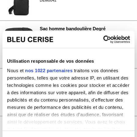
DEM0042
Sac homme bandoulière Degré
20.00€
DEM0040
Utilisation responsable de vos données
Nous et
nos 1022 partenaires
traitons vos données
Sac homme bandoulière Degré
personnelles, telles que votre adresse IP, en utilisant des
technologies comme les cookies pour stocker et accéder
20.00€
à des informations sur votre appareil, afin de diffuser des
DEM0035
publicités et du contenu personnalisés, d'effectuer des
mesures de performance des publicités et du contenu,
ainsi que de réaliser des études d’audience, favorisant
ainsi le développement de services. Vous avez le choix
Sac homme bandoulière Degré Taille
quant à l'utilisation de vos données et à leurs finalités.
M
Vous pouvez modifier ou retirer votre consentement à