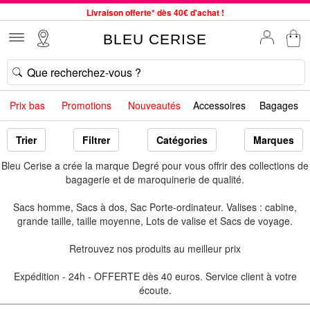
Livraison offerte* dès 40€ d'achat !
Service client à votre écoute au 04 66 35 94 97
BLEU CERISE
Commande avant 12h expédiée le jour même, du lundi au vendredi
33 magasins en France. Un à proximité de chez vous ?
Bon shopping chez BLEU CERISE !
Prix bas
Promotions
Nouveautés
Accessoires
Bagages
Jusqu'à -75% sur le site du 29/07 au 27/08
Samsonite, Delsey, American Tourister, Little Marcel à Prix Bas
Trier
Filtrer
Catégories
Marques
Bleu Cerise a crée la marque Degré pour vous offrir des collections de
bagagerie et de maroquinerie de qualité.
Sacs homme, Sacs à dos, Sac Porte-ordinateur. Valises : cabine,
grande taille, taille moyenne, Lots de valise et Sacs de voyage.
Retrouvez nos produits au meilleur prix
Expédition - 24h - OFFERTE dès 40 euros. Service client à votre
écoute.