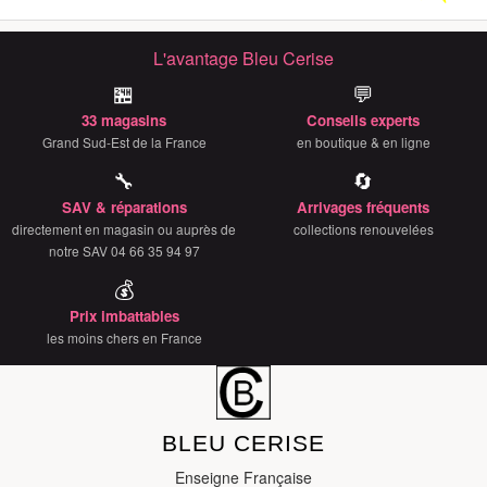
L'avantage Bleu Cerise
🏪
💬
33 magasins
Conseils experts
Grand Sud-Est de la France
en boutique & en ligne
🔧
🔄
SAV & réparations
Arrivages fréquents
directement en magasin ou auprès de
collections renouvelées
notre SAV 04 66 35 94 97
💰
Prix imbattables
les moins chers en France
BLEU CERISE
Enseigne Française