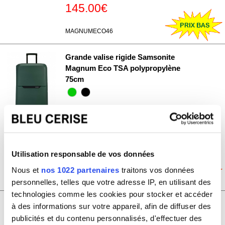
145.00€
MAGNUMECO46
Grande valise rigide Samsonite
Magnum Eco TSA polypropylène
75cm
Prix de vente conseillé
259.00€
Prix de vente
Bleu Cerise
155.00€
Utilisation responsable de vos données
Nous et
nos 1022 partenaires
traitons vos données
MAGNUMECO47
personnelles, telles que votre adresse IP, en utilisant des
technologies comme les cookies pour stocker et accéder
Grande valise XL rigide Samsonite
à des informations sur votre appareil, afin de diffuser des
Magnum Eco TSA polypropylène
publicités et du contenu personnalisés, d'effectuer des