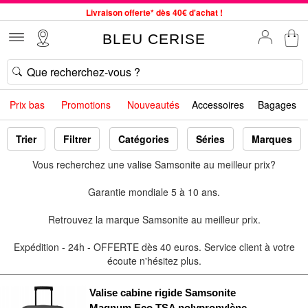
Livraison offerte* dès 40€ d'achat !
Service client à votre écoute au 04 66 35 94 97
BLEU CERISE
Commande avant 12h expédiée le jour même, du lundi au vendredi
33 magasins en France. Un à proximité de chez vous ?
Bon shopping chez BLEU CERISE !
Prix bas
Promotions
Nouveautés
Accessoires
Bagages
Jusqu'à -75% sur le site du 29/07 au 27/08
Samsonite, Delsey, American Tourister, Little Marcel à Prix Bas
Trier
Filtrer
Catégories
Séries
Marques
Vous recherchez une valise Samsonite au meilleur prix?
Garantie mondiale 5 à 10 ans.
Retrouvez la marque Samsonite au meilleur prix.
Expédition - 24h - OFFERTE dès 40 euros. Service client à votre
écoute n'hésitez plus.
Valise cabine rigide Samsonite
Magnum Eco TSA polypropylène