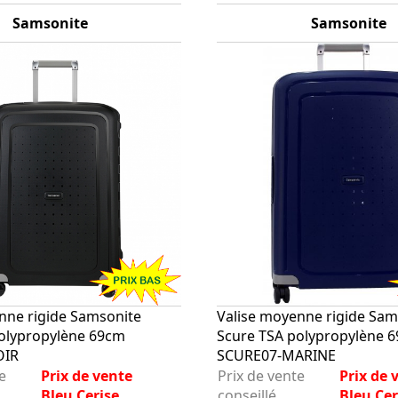
Samsonite
Samsonite
nne rigide Samsonite
Valise moyenne rigide Sam
olypropylène 69cm
Scure TSA polypropylène 
OIR
SCURE07-MARINE
e
Prix de vente
Prix de vente
Prix de 
Bleu Cerise
conseillé
Bleu Cer