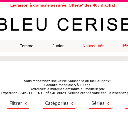
Livraison à domicile assurée. Offerte* dès 40€ d'achat !
Service client à votre écoute au 04 66 35 94 97
n le jour même pour toutes commandes passées avant 12h, du lundi a
33 magasins répartis dans la France. Un à proximité de chez vous ?
Bon shopping chez Bleu Cerise !
Jusqu'à -75% sur la bagagerie du 29/07 au 27/08
P
e
Femme
Junior
Nouveautés
Samsonite, Delsey, American Tourister, Eastpak, Little Marcel à prix ba
Vous recherchez une valise Samsonite au meilleur prix?
Garantie mondiale 5 à 10 ans.
Retrouvez la marque Samsonite au meilleur prix.
Expédition - 24h - OFFERTE dès 40 euros. Service client à votre écoute n'hésitez 
Filtrer
Catégories
Séries