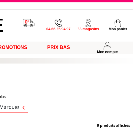
u vendredi
04 66 35 94 97
33 magasins
Mon panier
ROMOTIONS
PRIX BAS
s
Mon compte
plus.
Marques
9 produits affichés