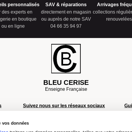
ils personnalisés
SAV & réparations
Arrivages fréqu
r des experts en
directement en magasin
collections réguli
gerie en boutique
ou auprès de notre SAV
renouvelées
ou en ligne
04 66 35 94 97
BLEU CERISE
Enseigne Française
s
Suivez nous sur les réseaux sociaux
Gu
S
de vos données
S
s
S