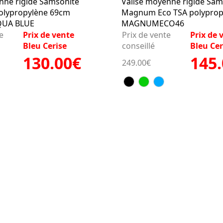
nne rigide Samsonite
Valise moyenne rigide Sam
olypropylène 69cm
Magnum Eco TSA polyprop
QUA BLUE
MAGNUMECO46
e
Prix de vente
Prix de vente
Prix de 
Bleu Cerise
conseillé
Bleu Cer
130.00€
145
249.00€