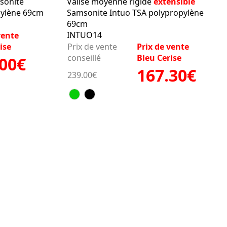
sonite
Valise moyenne rigide
extensible
ylène 69cm
Samsonite Intuo TSA polypropylène
69cm
INTUO14
vente
ise
Prix de vente
Prix de vente
conseillé
Bleu Cerise
.00€
167.30€
239.00€