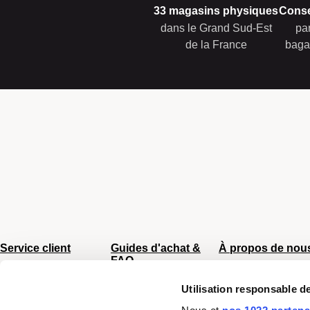
33 magasins physiques
Conse
dans le Grand Sud-Est
pa
de la France
baga
Service client
Guides d'achat &
À propos de nou
FAQ
Du lundi au vendredi
CGV
8h - 17h
Sac Femme
Utilisation responsable 
Chiffres clés
Tel :
04 66 35 94 97
Sac Homme
Mentions légale