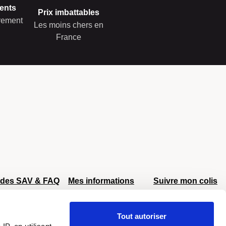
ents
Prix imbattables
èrement
Les moins chers en
France
ides SAV & FAQ
Mes informations
Suivre mon colis
AV Delsey
Mon compte
AV Eastpak
Retour et échange
Tout autoriser
AV Samsonite
Livraison offerte