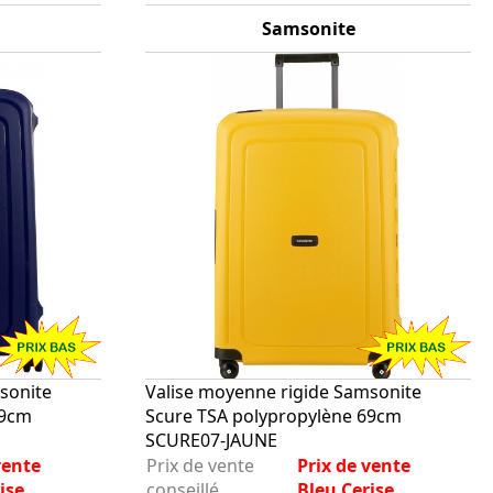
Samsonite
sonite
Valise moyenne rigide Samsonite
69cm
Scure TSA polypropylène 69cm
SCURE07-JAUNE
vente
Prix de vente
Prix de vente
ise
conseillé
Bleu Cerise