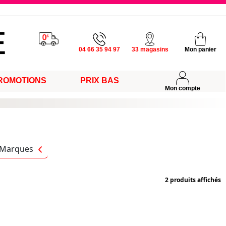
u vendredi
04 66 35 94 97
33 magasins
Mon panier
ROMOTIONS
PRIX BAS
s
Mon compte
Marques
2 produits affichés