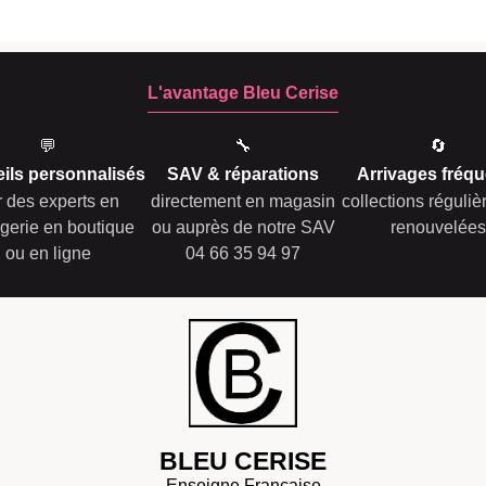
L'avantage Bleu Cerise
💬
🔧
🔄
ils personnalisés
SAV & réparations
Arrivages fréqu
r des experts en
directement en magasin
collections réguli
gerie en boutique
ou auprès de notre SAV
renouvelées
ou en ligne
04 66 35 94 97
BLEU CERISE
Enseigne Française