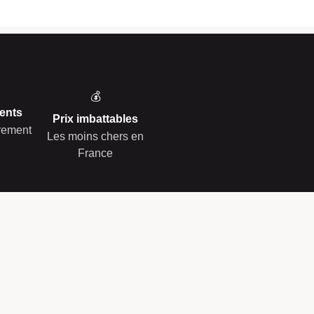
💰
ents
Prix imbattables
èrement
Les moins chers en
France