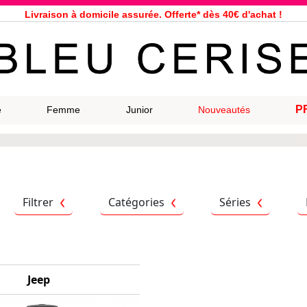
Livraison à domicile assurée. Offerte* dès 40€ d'achat !
Service client à votre écoute au 04 66 35 94 97
n le jour même pour toutes commandes passées avant 12h, du lundi a
33 magasins répartis dans la France. Un à proximité de chez vous ?
Bon shopping chez Bleu Cerise !
Jusqu'à -75% sur la bagagerie du 29/07 au 27/08
P
e
Femme
Junior
Nouveautés
Samsonite, Delsey, American Tourister, Eastpak, Little Marcel à prix ba
Filtrer
Catégories
Séries
Jeep