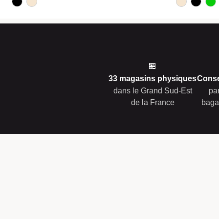
🏪
33 magasins physiques
Conse
dans le Grand Sud-Est
pa
de la France
baga