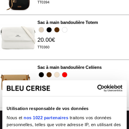
TT0394
Sac à main bandoulière Totem
20.00€
TT0360
Sac à main bandoulière Celiiens
30.00€
B0091
Utilisation responsable de vos données
L'avantage Bleu Cerise
Nous et
nos 1022 partenaires
traitons vos données
personnelles, telles que votre adresse IP, en utilisant des
🏪
💬