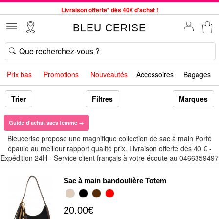
Livraison offerte* dès 40€ d'achat !
Service client à votre écoute au 04 66 35 94 97
BLEU CERISE
Commande avant 12h expédiée le jour même, du lundi au vendredi
33 magasins en France. Un à proximité de chez vous ?
Bon shopping chez BLEU CERISE !
Prix bas
Promotions
Nouveautés
Accessoires
Bagages
Jusqu'à -75% sur le site du 29/07 au 27/08
Samsonite, Delsey, American Tourister, Little Marcel à Prix Bas
Trier
Filtres
Marques
Guide d'achat sacs femme →
Bleucerise propose une magnifique collection de sac à main Porté
épaule au meilleur rapport qualité prix. Livraison offerte dès 40 € -
Expédition 24H - Service client français à votre écoute au 0466359497
Sac à main bandoulière Totem
20.00€