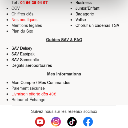
Tel :
04 66 35 94 97
Business
personnelles et définir vos préférences, reportez-vous à
CGV
Junior/Enfant
Chiffres clés
Bagagerie
la
section « Détails »
. Vous pouvez modifier ou retirer
Nos boutiques
Valise
votre consentement à tout moment à partir de la
Mentions légales
Choisir un cadenas TSA
déclaration sur les cookies.
Plan du Site
Guides SAV & FAQ
Les cookies nous permettent de personnaliser le contenu
SAV Delsey
et les annonces, d'offrir des fonctionnalités relatives aux
SAV Eastpak
médias sociaux et d'analyser notre trafic. Nous
SAV Samsonite
partageons également des informations sur l'utilisation de
Dégâts aéroportuaires
notre site avec nos partenaires de médias sociaux, de
Mes Informations
publicité et d'analyse, qui peuvent combiner celles-ci
Mon Compte / Mes Commandes
avec d'autres informations que vous leur avez fournies
Paiement sécurisé
ou qu'ils ont collectées lors de votre utilisation de leurs
Livraison offerte dès 40€
services.
Retour
et
Échange
Suivez-nous sur les réseaux sociaux