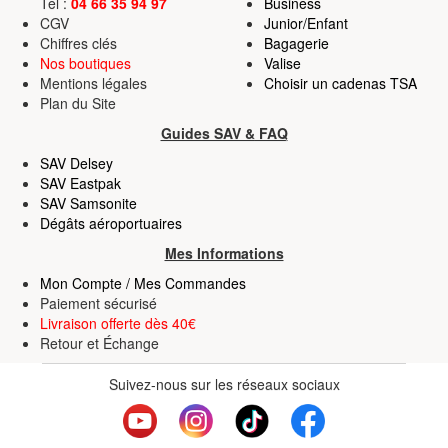
Tel :
04 66 35 94 97
Business
CGV
Junior/Enfant
Chiffres clés
Bagagerie
Nos boutiques
Valise
Mentions légales
Choisir un cadenas TSA
Plan du Site
Guides SAV & FAQ
SAV Delsey
SAV Eastpak
SAV Samsonite
Dégâts aéroportuaires
Mes Informations
Mon Compte / Mes Commandes
Paiement sécurisé
Livraison offerte dès 40€
Retour
et
Échange
Suivez-nous sur les réseaux sociaux