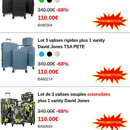
-68%
340.00€
110.00€
BA80304
Lot 3 valises rigides plus 1 vanity
David Jones TSA PETE
-68%
340.00€
110.00€
BA80274
Lot de 3 valises souples
extensibles
plus 1 vanity David Jones
-68%
340.00€
110.00€
BA50604