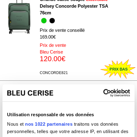
Delsey Concorde Polyester TSA
76cm
Prix de vente conseillé
169.00€
Prix de vente
Bleu Cerise
120.00€
CONCORDE821
Grande valise rigide Delsey Segur 2.0
TSA polycarbonate 75.5cm
Prix de vente conseillé
299.00€
Utilisation responsable de vos données
Prix de vente
Nous et
nos 1022 partenaires
traitons vos données
Bleu Cerise
personnelles, telles que votre adresse IP, en utilisant des
150.00€