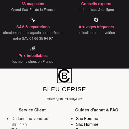
33 magasins
Conseils experts
Grand Sud-Est de la France
en boutique & en ligne
🔧
🔄
SAV & réparations
Arrivages fréquents
directement en magasin ou auprès de
collections renouvelées
notre SAV 04 66 35 94 97
💰
Prix imbattables
les moins chers en France
BLEU CERISE
Enseigne Française
Service Client
Guides d'achat & FAQ
Du lundi au vendredi
Sac Femme
8h - 17h
Sac Homme