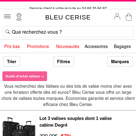
Service client à votre écoute au 04 66 35 94 97
Commande avant 12h expédiée le jour même, du lundi au vendredi
BLEU CERISE
33 magasins en France. Un à proximité de chez vous ?
Bon shopping chez BLEU CERISE !
Jusqu'à -75% sur le site du 29/07 au 27/08
Prix bas
Promotions
Nouveautés
Accessoires
Bagages
Samsonite, Delsey, American Tourister, Little Marcel à Prix Bas
Livraison offerte* dès 40€ d'achat !
Trier
Filtres
Marques
Guide d'achat valises →
Vous recherchez des Valises ou des lots de valise moins cher avec
une livraison offerte dès 40 euros? Bleu Cerise vous offre un large
choix de valises toutes marques. Economies garantie et service client
efficace chez Bleu Cerise.
Lot 3 valises souples dont 1 valise
cabine Degré
-67%