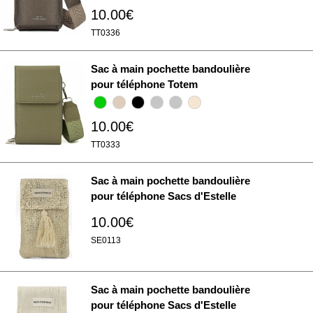
Les cookies nous permettent de personnaliser le contenu
10.00€
et les annonces, d'offrir des fonctionnalités relatives aux
TT0336
médias sociaux et d'analyser notre trafic. Nous
partageons également des informations sur l'utilisation de
Sac à main pochette bandoulière
notre site avec nos partenaires de médias sociaux, de
pour téléphone Totem
publicité et d'analyse, qui peuvent combiner celles-ci
avec d'autres informations que vous leur avez fournies
10.00€
ou qu'ils ont collectées lors de votre utilisation de leurs
services.
TT0333
Sac à main pochette bandoulière
pour téléphone Sacs d'Estelle
10.00€
SE0113
Sac à main pochette bandoulière
pour téléphone Sacs d'Estelle