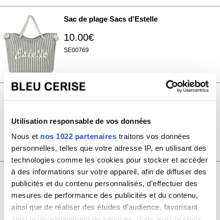
Sac de plage Sacs d'Estelle
10.00€
SE00769
Sac à main pochette bandoulière
pour téléphone Totem
Utilisation responsable de vos données
10.00€
Nous et
nos 1022 partenaires
traitons vos données
personnelles, telles que votre adresse IP, en utilisant des
TT0339
technologies comme les cookies pour stocker et accéder
à des informations sur votre appareil, afin de diffuser des
Sac à main pochette bandoulière
publicités et du contenu personnalisés, d'effectuer des
pour téléphone Totem
mesures de performance des publicités et du contenu,
ainsi que de réaliser des études d’audience, favorisant
10.00€
ainsi le développement de services. Vous avez le choix