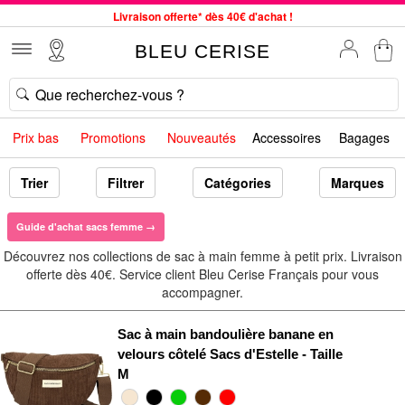
Service client à votre écoute au 04 66 35 94 97
Commande avant 12h expédiée le jour même, du lundi au vendredi
BLEU CERISE
33 magasins en France. Un à proximité de chez vous ?
Bon shopping chez BLEU CERISE !
Jusqu'à -75% sur le site du 29/07 au 27/08
Prix bas
Promotions
Nouveautés
Accessoires
Bagages
Samsonite, Delsey, American Tourister, Little Marcel à Prix Bas
Livraison offerte* dès 40€ d'achat !
Trier
Filtrer
Catégories
Marques
Guide d'achat sacs femme →
Découvrez nos collections de sac à main femme à petit prix. Livraison
offerte dès 40€. Service client Bleu Cerise Français pour vous
accompagner.
Sac à main bandoulière banane en
velours côtelé Sacs d'Estelle - Taille
M