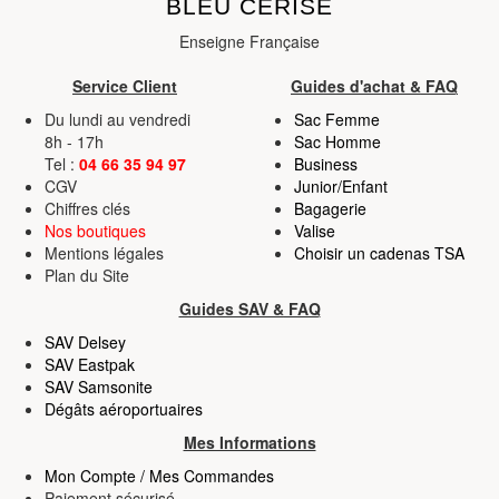
BLEU CERISE
Enseigne Française
Service Client
Guides d'achat & FAQ
Du lundi au vendredi
Sac Femme
8h - 17h
Sac Homme
Tel :
04 66 35 94 97
Business
CGV
Junior/Enfant
Chiffres clés
Bagagerie
Nos boutiques
Valise
Mentions légales
Choisir un cadenas TSA
Plan du Site
Guides SAV & FAQ
SAV Delsey
SAV Eastpak
SAV Samsonite
Dégâts aéroportuaires
Mes Informations
Mon Compte / Mes Commandes
Paiement sécurisé