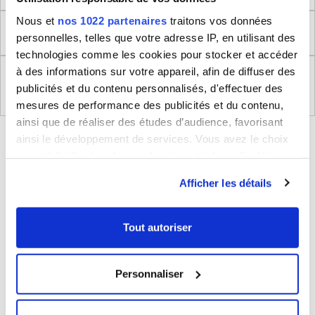
Nous et
nos 1022 partenaires
traitons vos données
Retour
personnelles, telles que votre adresse IP, en utilisant des
technologies comme les cookies pour stocker et accéder
à des informations sur votre appareil, afin de diffuser des
Règlement (UE) 2023/988 relatifs à la Sécurité
publicités et du contenu personnalisés, d'effectuer des
Générale des Produits
mesures de performance des publicités et du contenu,
ainsi que de réaliser des études d’audience, favorisant
BLEUCERISE VOUS CONSEILLE
ainsi le développement de services. Vous avez le choix
quant à l'utilisation de vos données et à leurs finalités.
Vous pouvez modifier ou retirer votre consentement à
Afficher les détails
tout moment en consultant la Déclaration relative aux
cookies ou en cliquant sur l'icône de confidentialité.
Tout autoriser
Si vous le permettez, nous aimerions également :
Collecter des informations sur votre localisation
Personnaliser
géographique qui peuvent être précises à plusieurs
Parapluie pliable avec ouverture et
mètres près
fermeture automatique Happy Swan
Identifier votre appareil en l'analysant activement