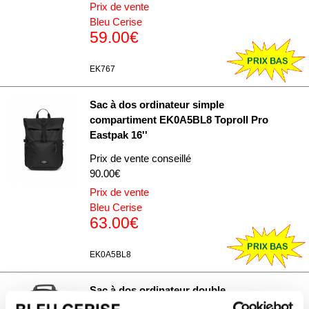
Prix de vente
Bleu Cerise
59.00€
EK767
Sac à dos ordinateur simple
compartiment EK0A5BL8 Toproll Pro
Eastpak 16''
Prix de vente conseillé
90.00€
Prix de vente
Bleu Cerise
63.00€
EK0A5BL8
Sac à dos ordinateur double
compartiment EK0A5BFZ Eastpak