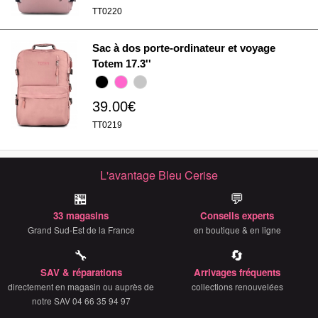
TT0220
Sac à dos porte-ordinateur et voyage
Totem 17.3''
39.00€
TT0219
L'avantage Bleu Cerise
🏪
💬
33 magasins
Conseils experts
Grand Sud-Est de la France
en boutique & en ligne
🔧
🔄
SAV & réparations
Arrivages fréquents
directement en magasin ou auprès de
collections renouvelées
notre SAV 04 66 35 94 97