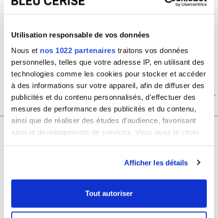
Gerys 16''
Utilisation responsable de vos données
Prix de vente conseillé
90.00€
Nous et
nos 1022 partenaires
traitons vos données
Prix de vente
personnelles, telles que votre adresse IP, en utilisant des
Bleu Cerise
technologies comme les cookies pour stocker et accéder
63.00€
à des informations sur votre appareil, afin de diffuser des
publicités et du contenu personnalisés, d'effectuer des
EK0A5BFZ
mesures de performance des publicités et du contenu,
ainsi que de réaliser des études d’audience, favorisant
Sac à dos scolaire double
ainsi le développement de services. Vous avez le choix
compartiment Eastpak EK060
quant à l'utilisation de vos données et à leurs finalités.
Pinnacle Black Denim
Vous pouvez modifier ou retirer votre consentement à
Afficher les détails
Prix de vente conseillé
tout moment en consultant la Déclaration relative aux
92.00€
cookies ou en cliquant sur l'icône de confidentialité.
Prix de vente
Tout autoriser
Bleu Cerise
Si vous le permettez, nous aimerions également :
65.00€
Collecter des informations sur votre localisation