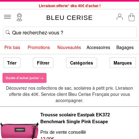
Livraison offerte* dès 40€ d'achat !
Service client à votre écoute au 04 66 35 94 97
BLEU CERISE
Commande avant 12h expédiée le jour même, du lundi au vendredi
33 magasins en France. Un à proximité de chez vous ?
Bon shopping chez BLEU CERISE !
Prix bas
Promotions
Nouveautés
Accessoires
Bagages
Jusqu'à -75% sur le site du 29/07 au 27/08
Samsonite, Delsey, American Tourister, Little Marcel à Prix Bas
Trier
Filtrer
Catégories
Marques
Guide d'achat junior →
Découvrez nos collections de sac, scolaires à petit prix. Livraison
offerte dès 40€. Service client Bleu Cerise Français pour vous
accompagner.
Trousse scolaire Eastpak EK372
Benchmark Single Pink Escape
Prix de vente conseillé
13.00€