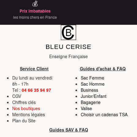
💰
Prix imbattables
les moins chers en France
BLEU CERISE
Enseigne Française
Service Client
Guides d'achat & FAQ
Du lundi au vendredi
Sac Femme
8h - 17h
Sac Homme
Tel :
04 66 35 94 97
Business
CGV
Junior/Enfant
Chiffres clés
Bagagerie
Nos boutiques
Valise
Mentions légales
Choisir un cadenas TSA
Plan du Site
Guides SAV & FAQ