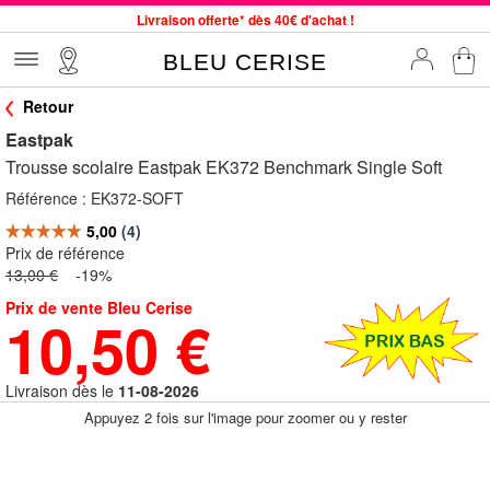
Livraison offerte* dès 40€ d'achat !
Service client à votre écoute au 04 66 35 94 97
BLEU CERISE
Commande avant 12h expédiée le jour même, du lundi au vendredi
Retour
33 magasins en France. Un à proximité de chez vous ?
Eastpak
Bon shopping chez BLEU CERISE !
Trousse scolaire Eastpak EK372 Benchmark Single Soft
Jusqu'à -75% sur le site du 29/07 au 27/08
Référence :
EK372-SOFT
Samsonite, Delsey, American Tourister, Little Marcel à Prix Bas
Prix de référence
13,00 €
-19%
Prix de vente Bleu Cerise
10,50 €
Livraison dès le
11-08-2026
Appuyez 2 fois sur l'image pour zoomer ou y rester