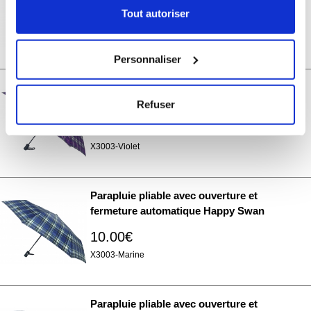
Tout autoriser
Si vous le permettez, nous aimerions également :
10.00€
Collecter des informations sur votre localisation
P3215
Personnaliser
géographique qui peuvent être précises à plusieurs
mètres près
Parapluie pliable avec ouverture et
Identifier votre appareil en l'analysant activement
fermeture automatique Happy Swan
Refuser
pour en relever les caractéristiques spécifiques
10.00€
(empreintes digitales).
Pour en savoir plus sur le traitement de vos données
X3003-Violet
personnelles et définir vos préférences, reportez-vous à
la
section « Détails »
. Vous pouvez modifier ou retirer
Parapluie pliable avec ouverture et
votre consentement à tout moment à partir de la
fermeture automatique Happy Swan
déclaration sur les cookies.
10.00€
Les cookies nous permettent de personnaliser le contenu
X3003-Marine
et les annonces, d'offrir des fonctionnalités relatives aux
médias sociaux et d'analyser notre trafic. Nous
partageons également des informations sur l'utilisation de
Parapluie pliable avec ouverture et