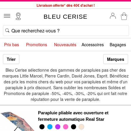
Livraison offerte* dès 40€ d'achat !
Service client à votre écoute au 04 66 35 94 97
BLEU CERISE
Commande avant 12h expédiée le jour même, du lundi au vendredi
33 magasins en France. Un à proximité de chez vous ?
Bon shopping chez BLEU CERISE !
Prix bas
Promotions
Nouveautés
Accessoires
Bagages
Jusqu'à -75% sur le site du 29/07 au 27/08
Samsonite, Delsey, American Tourister, Little Marcel à Prix Bas
Trier
Marques
Bleu Cerise sélectionne des gammes de parapluies pas cher des
marques Little Marcel, Pierre Cardin, David Jones, Esprit. Bénéficiez
des prix les moins chers du web pour vos parapluies et même d'un
parapluie à prix discount. Sans oublier les nombreuses Soldes et
Promotions de parapluie -50%, -40%, -30%, -20% qui ont fait notre
réputation pour la vente de parapluie.
Parapluie pliable avec ouverture et
fermeture automatique Real Star