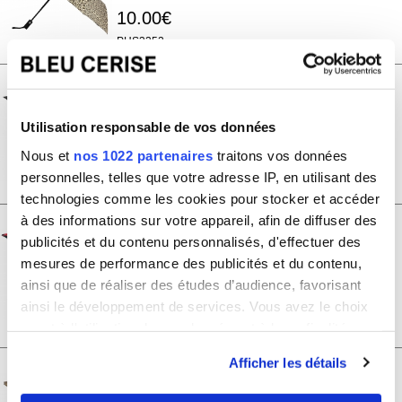
10.00€
PHS3352
Parapluie pliable avec ouverture et
fermeture automatique Real Star
Utilisation responsable de vos données
10.00€
Nous et
nos 1022 partenaires
traitons vos données
P3025
personnelles, telles que votre adresse IP, en utilisant des
technologies comme les cookies pour stocker et accéder
à des informations sur votre appareil, afin de diffuser des
Parapluie pliable avec ouverture et
publicités et du contenu personnalisés, d'effectuer des
fermeture automatique Happy Swan
mesures de performance des publicités et du contenu,
ainsi que de réaliser des études d’audience, favorisant
10.00€
ainsi le développement de services. Vous avez le choix
X3003
quant à l'utilisation de vos données et à leurs finalités.
Vous pouvez modifier ou retirer votre consentement à
Afficher les détails
tout moment en consultant la Déclaration relative aux
Parapluie pliable avec ouverture et
fermeture automatique Happy Swan
cookies ou en cliquant sur l'icône de confidentialité.