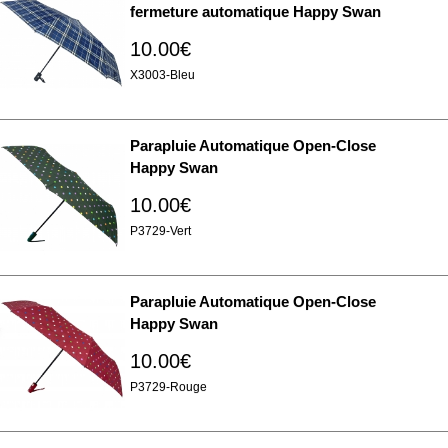
notre site avec nos partenaires de médias sociaux, de
fermeture automatique Happy Swan
publicité et d'analyse, qui peuvent combiner celles-ci
10.00€
avec d'autres informations que vous leur avez fournies
ou qu'ils ont collectées lors de votre utilisation de leurs
X3003-Bleu
services.
Parapluie Automatique Open-Close
Happy Swan
10.00€
P3729-Vert
Parapluie Automatique Open-Close
Happy Swan
10.00€
P3729-Rouge