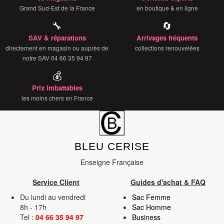
Grand Sud-Est de la France
en boutique & en ligne
🔧
🔄
SAV & réparations
Arrivages fréquents
directement en magasin ou auprès de
collections renouvelées
notre SAV 04 66 35 94 97
💰
Prix imbattables
les moins chers en France
BLEU CERISE
Enseigne Française
Service Client
Guides d'achat & FAQ
Du lundi au vendredi
Sac Femme
8h - 17h
Sac Homme
Tel :
04 66 35 94 97
Business