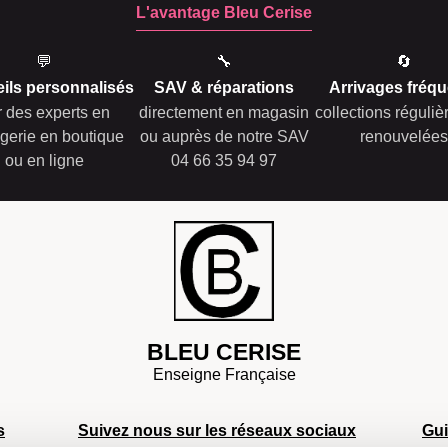
L'avantage Bleu Cerise
💬
🔧
🔄
ils personnalisés
SAV & réparations
Arrivages fréqu
r des experts en
directement en magasin
collections réguli
gerie en boutique
ou auprès de notre SAV
renouvelées
ou en ligne
04 66 35 94 97
BLEU CERISE
Enseigne Française
s
Suivez nous sur les réseaux sociaux
Gu