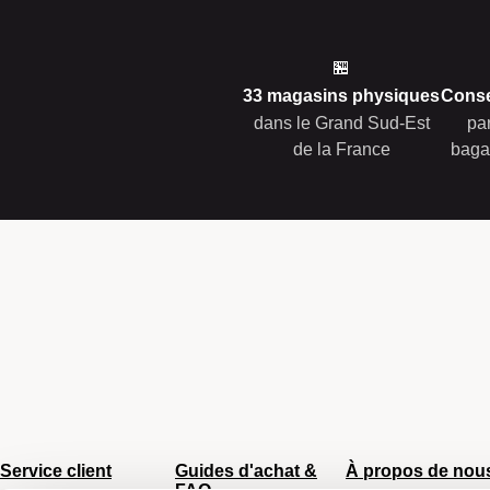
🏪
33 magasins physiques
Conse
dans le Grand Sud-Est
pa
de la France
baga
Service client
Guides d'achat &
À propos de nou