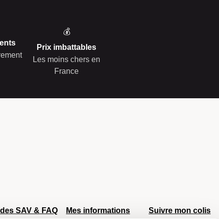
💰
ents
Prix imbattables
èrement
Les moins chers en
France
ides SAV & FAQ
Mes informations
Suivre mon colis