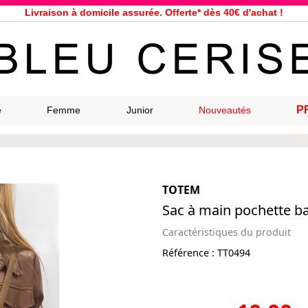
Livraison à domicile assurée. Offerte* dès 40€ d'achat !
Service client à votre écoute au 04 66 35 94 97
n le jour même pour toutes commandes passées avant 12h, du lundi a
33 magasins répartis dans la France. Un à proximité de chez vous ?
Bon shopping chez Bleu Cerise !
Jusqu'à -75% sur la bagagerie du 29/07 au 27/08
P
e
Femme
Junior
Nouveautés
Samsonite, Delsey, American Tourister, Eastpak, Little Marcel à prix ba
TOTEM
Sac à main pochette b
Caractéristiques du produit
Référence :
TT0494