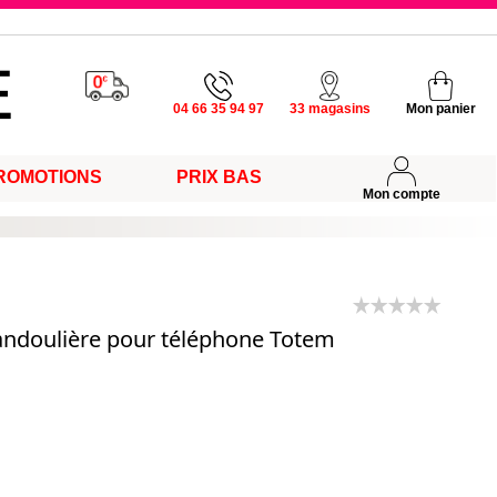
u vendredi
04 66 35 94 97
33 magasins
Mon panier
ROMOTIONS
PRIX BAS
s
Mon compte
andoulière pour téléphone Totem