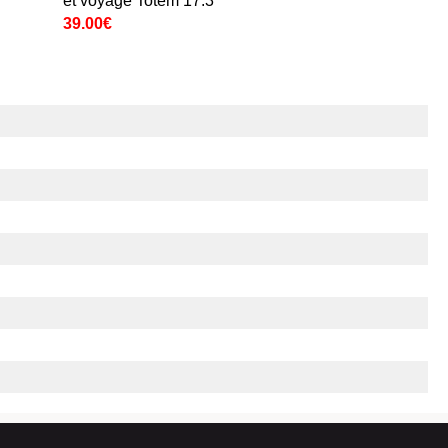
et voyage Totem 17.3''
39.00€