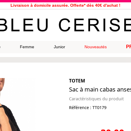
Livraison à domicile assurée. Offerte* dès 40€ d'achat !
Service client à votre écoute au 04 66 35 94 97
n le jour même pour toutes commandes passées avant 12h, du lundi a
33 magasins répartis dans la France. Un à proximité de chez vous ?
Bon shopping chez Bleu Cerise !
Jusqu'à -75% sur la bagagerie du 29/07 au 27/08
P
e
Femme
Junior
Nouveautés
Samsonite, Delsey, American Tourister, Eastpak, Little Marcel à prix ba
TOTEM
Sac à main cabas anse
Caractéristiques du produit
Référence :
TT0179