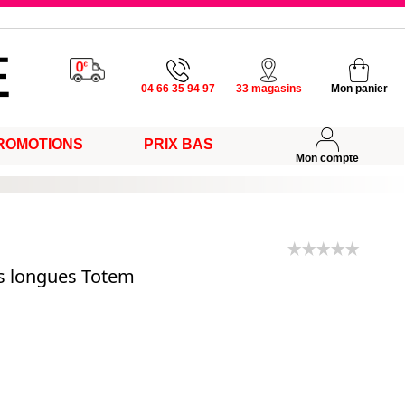
u vendredi
04 66 35 94 97
33 magasins
Mon panier
ROMOTIONS
PRIX BAS
s
Mon compte
s longues Totem