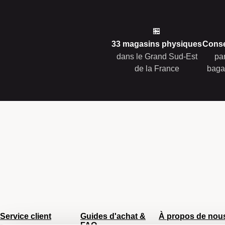
🏪
33 magasins physiques
Conse
dans le Grand Sud-Est
pa
de la France
baga
Service client
Guides d'achat &
À propos de nou