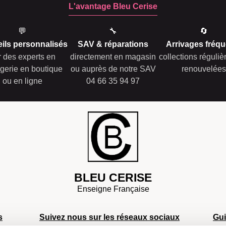
L'avantage Bleu Cerise
💬
🔧
🔄
ils personnalisés
SAV & réparations
Arrivages fréqu
r des experts en
directement en magasin
collections réguli
gerie en boutique
ou auprès de notre SAV
renouvelées
ou en ligne
04 66 35 94 97
BLEU CERISE
Enseigne Française
s
Suivez nous sur les réseaux sociaux
Gu