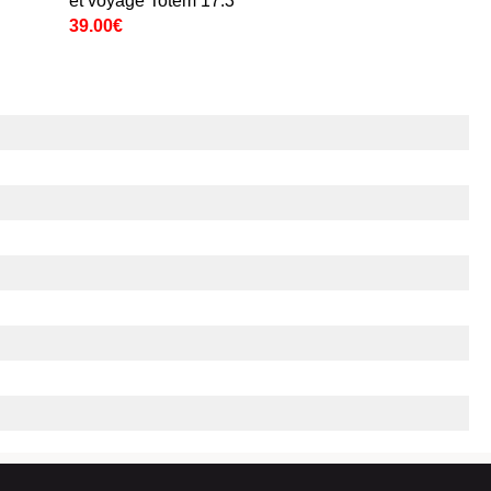
et voyage Totem 17.3''
39.00€