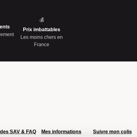
💰
ents
Prix imbattables
èrement
Les moins chers en
France
ides SAV & FAQ
Mes informations
Suivre mon colis