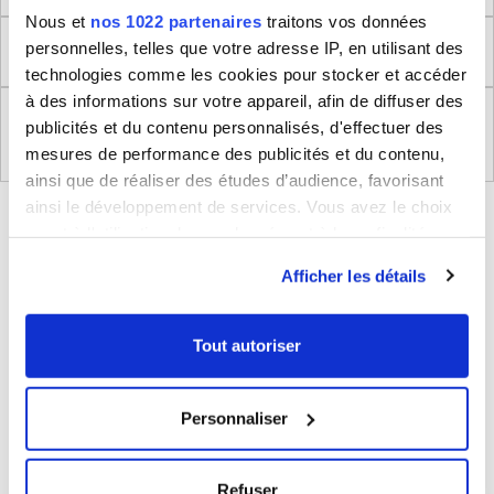
Nous et
nos 1022 partenaires
traitons vos données
personnelles, telles que votre adresse IP, en utilisant des
Retour
technologies comme les cookies pour stocker et accéder
à des informations sur votre appareil, afin de diffuser des
Règlement (UE) 2023/988 relatifs à la Sécurité
publicités et du contenu personnalisés, d'effectuer des
Générale des Produits
mesures de performance des publicités et du contenu,
ainsi que de réaliser des études d’audience, favorisant
ainsi le développement de services. Vous avez le choix
BLEUCERISE VOUS CONSEILLE
quant à l'utilisation de vos données et à leurs finalités.
Vous pouvez modifier ou retirer votre consentement à
Afficher les détails
tout moment en consultant la Déclaration relative aux
cookies ou en cliquant sur l'icône de confidentialité.
Tout autoriser
Si vous le permettez, nous aimerions également :
Collecter des informations sur votre localisation
Personnaliser
géographique qui peuvent être précises à plusieurs
mètres près
Sac homme bandoulière Degré
Identifier votre appareil en l'analysant activement
20€
Refuser