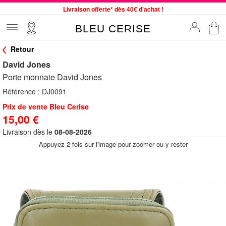
Livraison offerte* dès 40€ d'achat !
Service client à votre écoute au 04 66 35 94 97
BLEU CERISE
Commande avant 12h expédiée le jour même, du lundi au vendredi
Retour
33 magasins en France. Un à proximité de chez vous ?
David Jones
Bon shopping chez BLEU CERISE !
Porte monnaie David Jones
Jusqu'à -75% sur le site du 29/07 au 27/08
Référence :
DJ0091
Samsonite, Delsey, American Tourister, Little Marcel à Prix Bas
Prix de vente Bleu Cerise
15,00 €
Livraison dès le
08-08-2026
Appuyez 2 fois sur l'image pour zoomer ou y rester