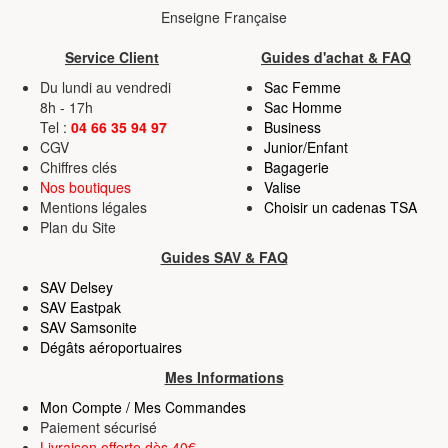
Enseigne Française
Service Client
Guides d'achat & FAQ
Du lundi au vendredi
Sac Femme
8h - 17h
Sac Homme
Tel :
04 66 35 94 97
Business
CGV
Junior/Enfant
Chiffres clés
Bagagerie
Nos boutiques
Valise
Mentions légales
Choisir un cadenas TSA
Plan du Site
Guides SAV & FAQ
SAV Delsey
SAV Eastpak
SAV Samsonite
Dégâts aéroportuaires
Mes Informations
Mon Compte / Mes Commandes
Paiement sécurisé
Livraison offerte dès 40€