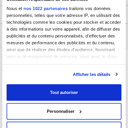
Nous et
nos 1022 partenaires
traitons vos données
Retour
personnelles, telles que votre adresse IP, en utilisant des
technologies comme les cookies pour stocker et accéder
à des informations sur votre appareil, afin de diffuser des
Règlement (UE) 2023/988 relatifs à la Sécurité
publicités et du contenu personnalisés, d'effectuer des
Générale des Produits
mesures de performance des publicités et du contenu,
ainsi que de réaliser des études d’audience, favorisant
BLEUCERISE VOUS CONSEILLE
ainsi le développement de services. Vous avez le choix
quant à l'utilisation de vos données et à leurs finalités.
Vous pouvez modifier ou retirer votre consentement à
Afficher les détails
tout moment en consultant la Déclaration relative aux
cookies ou en cliquant sur l'icône de confidentialité.
Tout autoriser
Si vous le permettez, nous aimerions également :
Collecter des informations sur votre localisation
Personnaliser
géographique qui peuvent être précises à plusieurs
Parapluie pliable avec ouverture et
mètres près
fermeture automatique Happy Swan
Identifier votre appareil en l'analysant activement