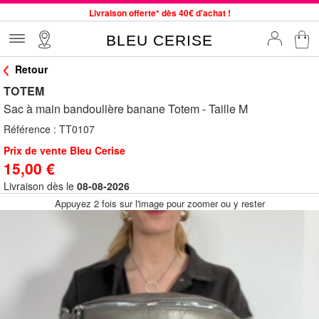
Livraison offerte* dès 40€ d'achat !
Service client à votre écoute au 04 66 35 94 97
BLEU CERISE
Commande avant 12h expédiée le jour même, du lundi au vendredi
Retour
33 magasins en France. Un à proximité de chez vous ?
TOTEM
Bon shopping chez BLEU CERISE !
Sac à main bandoulière banane Totem - Taille M
Jusqu'à -75% sur le site du 29/07 au 27/08
Référence :
TT0107
Samsonite, Delsey, American Tourister, Little Marcel à Prix Bas
Prix de vente Bleu Cerise
15,00 €
Livraison dès le
08-08-2026
Appuyez 2 fois sur l'image pour zoomer ou y rester