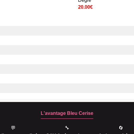
Degré
20.00€
L'avantage Bleu Cerise
💬
🔧
🔄