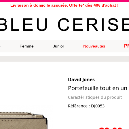
Livraison à domicile assurée. Offerte* dès 40€ d'achat !
Service client à votre écoute au 04 66 35 94 97
n le jour même pour toutes commandes passées avant 12h, du lundi a
33 magasins répartis dans la France. Un à proximité de chez vous ?
Bon shopping chez Bleu Cerise !
Jusqu'à -75% sur la bagagerie du 29/07 au 27/08
P
e
Femme
Junior
Nouveautés
Samsonite, Delsey, American Tourister, Eastpak, Little Marcel à prix ba
David Jones
Portefeuille tout en un
Caractéristiques du produit
Référence :
DJ0053