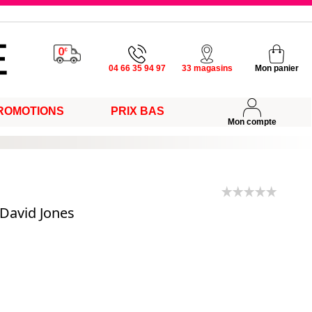
u vendredi
04 66 35 94 97
33 magasins
Mon panier
ROMOTIONS
PRIX BAS
s
Mon compte
 David Jones