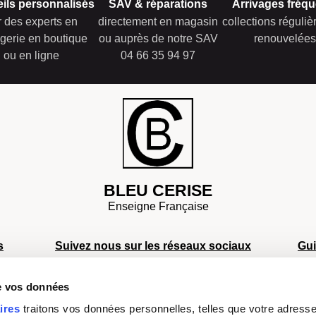
ils personnalisés
SAV & réparations
Arrivages fréqu
r des experts en
directement en magasin
collections réguli
gerie en boutique
ou auprès de notre SAV
renouvelées
ou en ligne
04 66 35 94 97
BLEU CERISE
Enseigne Française
s
Suivez nous sur les réseaux sociaux
Gu
S
de vos données
S
s
S
ires
traitons vos données personnelles, telles que votre adresse I
Facebook
Instagram
TikTok
Youtube