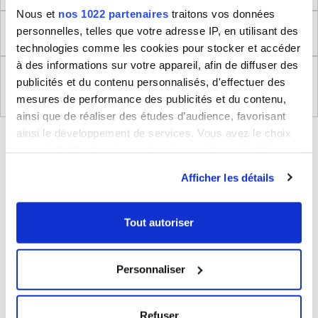
Nous et
nos 1022 partenaires
traitons vos données
personnelles, telles que votre adresse IP, en utilisant des
Retour
technologies comme les cookies pour stocker et accéder
à des informations sur votre appareil, afin de diffuser des
Règlement (UE) 2023/988 relatifs à la Sécurité
publicités et du contenu personnalisés, d'effectuer des
Générale des Produits
mesures de performance des publicités et du contenu,
ainsi que de réaliser des études d’audience, favorisant
ainsi le développement de services. Vous avez le choix
BLEUCERISE VOUS CONSEILLE
quant à l'utilisation de vos données et à leurs finalités.
Vous pouvez modifier ou retirer votre consentement à
Afficher les détails
tout moment en consultant la Déclaration relative aux
cookies ou en cliquant sur l'icône de confidentialité.
Tout autoriser
Si vous le permettez, nous aimerions également :
Collecter des informations sur votre localisation
Personnaliser
géographique qui peuvent être précises à plusieurs
mètres près
Sac homme bandoulière Degré
Identifier votre appareil en l'analysant activement
20€
Refuser