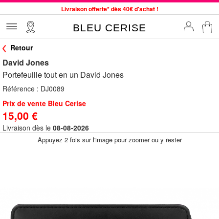
Livraison offerte* dès 40€ d'achat !
Service client à votre écoute au 04 66 35 94 97
BLEU CERISE
Commande avant 12h expédiée le jour même, du lundi au vendredi
Retour
33 magasins en France. Un à proximité de chez vous ?
David Jones
Bon shopping chez BLEU CERISE !
Portefeuille tout en un David Jones
Jusqu'à -75% sur le site du 29/07 au 27/08
Référence :
DJ0089
Samsonite, Delsey, American Tourister, Little Marcel à Prix Bas
Prix de vente Bleu Cerise
15,00 €
Livraison dès le
08-08-2026
Appuyez 2 fois sur l'image pour zoomer ou y rester