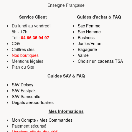
Enseigne Française
Service Client
Guides d'achat & FAQ
Du lundi au vendredi
Sac Femme
8h - 17h
Sac Homme
Tel :
04 66 35 94 97
Business
CGV
Junior/Enfant
Chiffres clés
Bagagerie
Nos boutiques
Valise
Mentions légales
Choisir un cadenas TSA
Plan du Site
Guides SAV & FAQ
SAV Delsey
SAV Eastpak
SAV Samsonite
Dégâts aéroportuaires
Mes Informations
Mon Compte / Mes Commandes
Paiement sécurisé
Livraison offerte dès 40€