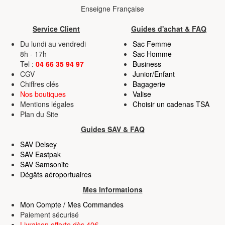
Enseigne Française
Service Client
Guides d'achat & FAQ
Du lundi au vendredi
Sac Femme
8h - 17h
Sac Homme
Tel :
04 66 35 94 97
Business
CGV
Junior/Enfant
Chiffres clés
Bagagerie
Nos boutiques
Valise
Mentions légales
Choisir un cadenas TSA
Plan du Site
Guides SAV & FAQ
SAV Delsey
SAV Eastpak
SAV Samsonite
Dégâts aéroportuaires
Mes Informations
Mon Compte / Mes Commandes
Paiement sécurisé
Livraison offerte dès 40€