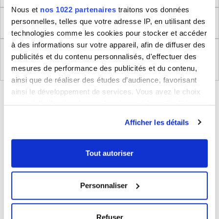
Nous et
nos 1022 partenaires
traitons vos données
personnelles, telles que votre adresse IP, en utilisant des
Retour
technologies comme les cookies pour stocker et accéder
à des informations sur votre appareil, afin de diffuser des
Règlement (UE) 2023/988 relatifs à la Sécurité
publicités et du contenu personnalisés, d'effectuer des
Générale des Produits
mesures de performance des publicités et du contenu,
ainsi que de réaliser des études d’audience, favorisant
ainsi le développement de services. Vous avez le choix
BLEUCERISE VOUS CONSEILLE
quant à l'utilisation de vos données et à leurs finalités.
Vous pouvez modifier ou retirer votre consentement à
Afficher les détails
tout moment en consultant la Déclaration relative aux
cookies ou en cliquant sur l'icône de confidentialité.
Tout autoriser
Si vous le permettez, nous aimerions également :
Collecter des informations sur votre localisation
Personnaliser
géographique qui peuvent être précises à plusieurs
mètres près
Sac homme bandoulière Degré
Identifier votre appareil en l'analysant activement
20€
Refuser