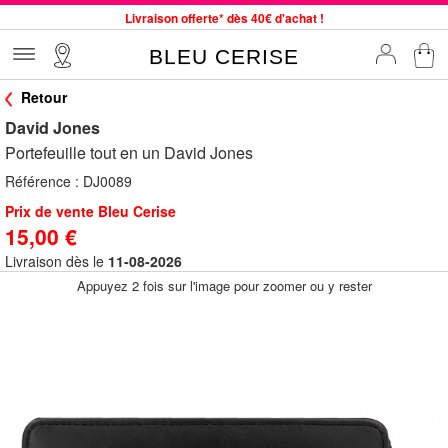
Livraison offerte* dès 40€ d'achat !
Service client à votre écoute au 04 66 35 94 97
BLEU CERISE
Commande avant 12h expédiée le jour même, du lundi au vendredi
Retour
33 magasins en France. Un à proximité de chez vous ?
David Jones
Bon shopping chez BLEU CERISE !
Portefeuille tout en un David Jones
Jusqu'à -75% sur le site du 29/07 au 27/08
Référence :
DJ0089
Samsonite, Delsey, American Tourister, Little Marcel à Prix Bas
Prix de vente Bleu Cerise
15,00 €
Livraison dès le
11-08-2026
Appuyez 2 fois sur l'image pour zoomer ou y rester