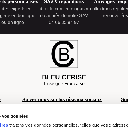
ils personnalisés
SAV & réparations
Arrivages fréqu
r des experts en
directement en magasin
collections réguli
gerie en boutique
ou auprès de notre SAV
renouvelées
ou en ligne
04 66 35 94 97
BLEU CERISE
Enseigne Française
s
Suivez nous sur les réseaux sociaux
Gu
S
de vos données
S
s
S
ires
traitons vos données personnelles, telles que votre adresse I
Facebook
Instagram
TikTok
Youtube