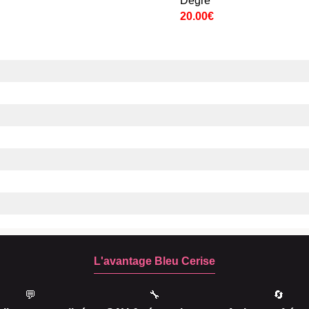
Degré
20.00€
L'avantage Bleu Cerise
💬
🔧
🔄