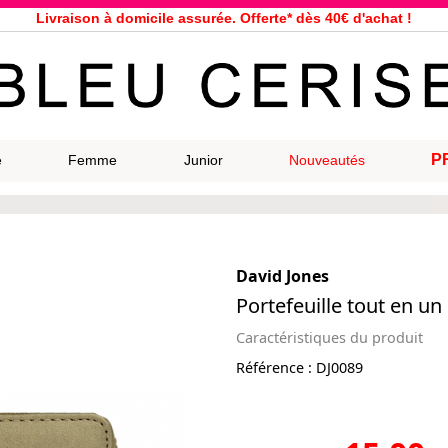
Livraison à domicile assurée. Offerte* dès 40€ d'achat !
Service client à votre écoute au 04 66 35 94 97
n le jour même pour toutes commandes passées avant 12h, du lundi a
33 magasins répartis dans la France. Un à proximité de chez vous ?
Bon shopping chez Bleu Cerise !
Jusqu'à -75% sur la bagagerie du 29/07 au 27/08
P
e
Femme
Junior
Nouveautés
Samsonite, Delsey, American Tourister, Eastpak, Little Marcel à prix ba
David Jones
Portefeuille tout en un
Caractéristiques du produit
Référence :
DJ0089