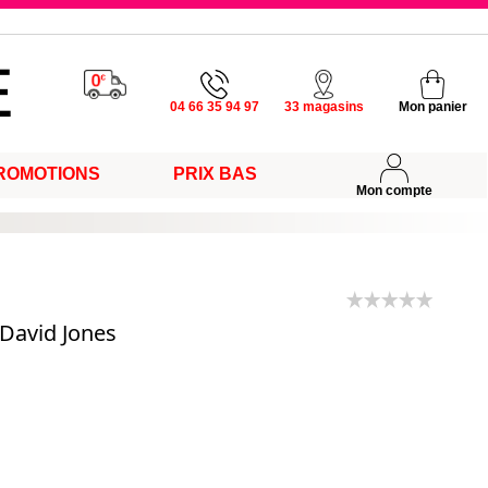
u vendredi
04 66 35 94 97
33 magasins
Mon panier
ROMOTIONS
PRIX BAS
s
Mon compte
 David Jones