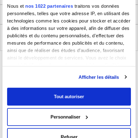
Nous et
nos 1022 partenaires
traitons vos données
personnelles, telles que votre adresse IP, en utilisant des
Retour
technologies comme les cookies pour stocker et accéder
à des informations sur votre appareil, afin de diffuser des
Règlement (UE) 2023/988 relatifs à la Sécurité
publicités et du contenu personnalisés, d'effectuer des
Générale des Produits
mesures de performance des publicités et du contenu,
ainsi que de réaliser des études d’audience, favorisant
ainsi le développement de services. Vous avez le choix
BLEUCERISE VOUS CONSEILLE
quant à l'utilisation de vos données et à leurs finalités.
Vous pouvez modifier ou retirer votre consentement à
Afficher les détails
tout moment en consultant la Déclaration relative aux
cookies ou en cliquant sur l'icône de confidentialité.
Tout autoriser
Si vous le permettez, nous aimerions également :
Collecter des informations sur votre localisation
Personnaliser
géographique qui peuvent être précises à plusieurs
mètres près
Sac homme bandoulière Degré
Identifier votre appareil en l'analysant activement
20€
Refuser