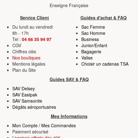
Enseigne Française
Service Client
Guides d'achat & FAQ
Du lundi au vendredi
Sac Femme
8h - 17h
Sac Homme
Tel :
04 66 35 94 97
Business
CGV
Junior/Enfant
Chiffres clés
Bagagerie
Nos boutiques
Valise
Mentions légales
Choisir un cadenas TSA
Plan du Site
Guides SAV & FAQ
SAV Delsey
SAV Eastpak
SAV Samsonite
Dégâts aéroportuaires
Mes Informations
Mon Compte / Mes Commandes
Paiement sécurisé
Livraison offerte dès 40€