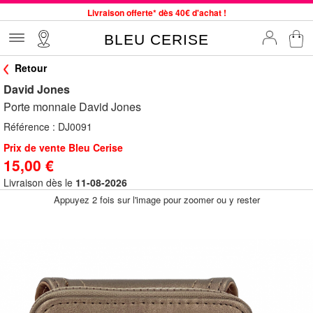
Livraison offerte* dès 40€ d'achat !
Service client à votre écoute au 04 66 35 94 97
BLEU CERISE
Commande avant 12h expédiée le jour même, du lundi au vendredi
Retour
33 magasins en France. Un à proximité de chez vous ?
David Jones
Bon shopping chez BLEU CERISE !
Porte monnaie David Jones
Jusqu'à -75% sur le site du 29/07 au 27/08
Référence :
DJ0091
Samsonite, Delsey, American Tourister, Little Marcel à Prix Bas
Prix de vente Bleu Cerise
15,00 €
Livraison dès le
11-08-2026
Appuyez 2 fois sur l'image pour zoomer ou y rester