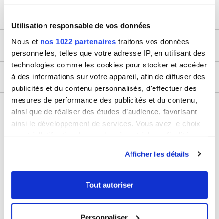
Méthode de mesure
Utilisation responsable de vos données
Nous et
nos 1022 partenaires
traitons vos données
Dimensions produit
personnelles, telles que votre adresse IP, en utilisant des
technologies comme les cookies pour stocker et accéder
Retour
à des informations sur votre appareil, afin de diffuser des
publicités et du contenu personnalisés, d'effectuer des
mesures de performance des publicités et du contenu,
Règlement (UE) 2023/988 relatifs à la Sécurité
ainsi que de réaliser des études d’audience, favorisant
Générale des Produits
ainsi le développement de services. Vous avez le choix
quant à l'utilisation de vos données et à leurs finalités.
Vous pouvez modifier ou retirer votre consentement à
BLEUCERISE VOUS CONSEILLE
Afficher les détails
tout moment en consultant la Déclaration relative aux
cookies ou en cliquant sur l'icône de confidentialité.
Tout autoriser
Si vous le permettez, nous aimerions également :
Collecter des informations sur votre localisation
Personnaliser
géographique qui peuvent être précises à plusieurs