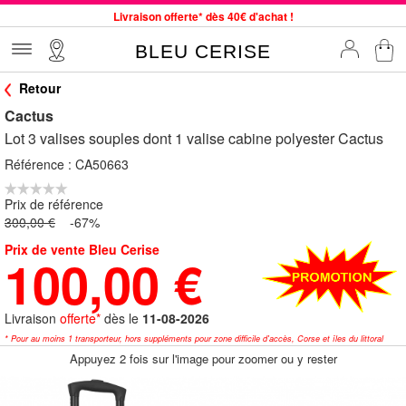
Livraison offerte* dès 40€ d'achat !
Service client à votre écoute au 04 66 35 94 97
BLEU CERISE
Commande avant 12h expédiée le jour même, du lundi au vendredi
Retour
33 magasins en France. Un à proximité de chez vous ?
Cactus
Bon shopping chez BLEU CERISE !
Lot 3 valises souples dont 1 valise cabine polyester Cactus
Jusqu'à -75% sur le site du 29/07 au 27/08
Référence :
CA50663
Samsonite, Delsey, American Tourister, Little Marcel à Prix Bas
Prix de référence
300,00 €
-67%
Prix de vente Bleu Cerise
100,00 €
Livraison
offerte*
dès le
11-08-2026
* Pour au moins 1 transporteur, hors suppléments pour zone difficile d'accès, Corse et îles du littoral
Appuyez 2 fois sur l'image pour zoomer ou y rester