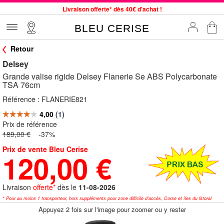
Livraison offerte* dès 40€ d'achat !
Service client à votre écoute au 04 66 35 94 97
BLEU CERISE
Commande avant 12h expédiée le jour même, du lundi au vendredi
Retour
33 magasins en France. Un à proximité de chez vous ?
Delsey
Bon shopping chez BLEU CERISE !
Grande valise rigide Delsey Flanerie Se ABS Polycarbonate
Jusqu'à -75% sur le site du 29/07 au 27/08
TSA 76cm
Samsonite, Delsey, American Tourister, Little Marcel à Prix Bas
Référence :
FLANERIE821
Prix de référence
189,00 €
-37%
Prix de vente Bleu Cerise
120,00 €
Livraison
offerte*
dès le
11-08-2026
* Pour au moins 1 transporteur, hors suppléments pour zone difficile d'accès, Corse et îles du littoral
Appuyez 2 fois sur l'image pour zoomer ou y rester