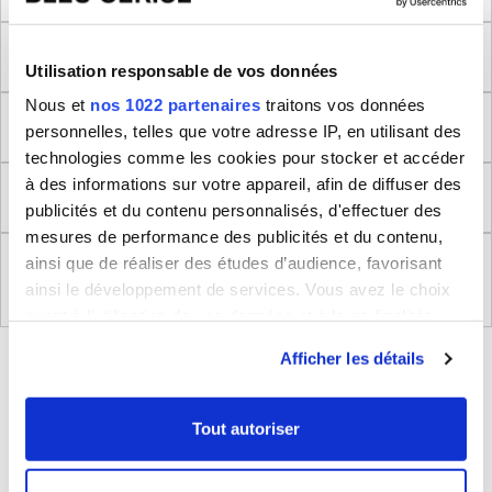
Méthode de mesure
Utilisation responsable de vos données
Nous et
nos 1022 partenaires
traitons vos données
Dimensions produit
personnelles, telles que votre adresse IP, en utilisant des
technologies comme les cookies pour stocker et accéder
à des informations sur votre appareil, afin de diffuser des
Retour
publicités et du contenu personnalisés, d'effectuer des
mesures de performance des publicités et du contenu,
ainsi que de réaliser des études d’audience, favorisant
Règlement (UE) 2023/988 relatifs à la Sécurité
Générale des Produits
ainsi le développement de services. Vous avez le choix
quant à l'utilisation de vos données et à leurs finalités.
Vous pouvez modifier ou retirer votre consentement à
BLEUCERISE VOUS CONSEILLE
Afficher les détails
tout moment en consultant la Déclaration relative aux
cookies ou en cliquant sur l'icône de confidentialité.
Tout autoriser
Si vous le permettez, nous aimerions également :
Collecter des informations sur votre localisation