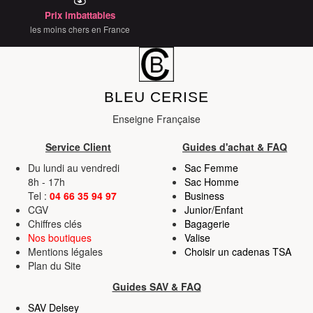
Prix imbattables
services.
les moins chers en France
BLEU CERISE
Enseigne Française
Service Client
Guides d'achat & FAQ
Du lundi au vendredi
Sac Femme
8h - 17h
Sac Homme
Tel :
04 66 35 94 97
Business
CGV
Junior/Enfant
Chiffres clés
Bagagerie
Nos boutiques
Valise
Mentions légales
Choisir un cadenas TSA
Plan du Site
Guides SAV & FAQ
SAV Delsey