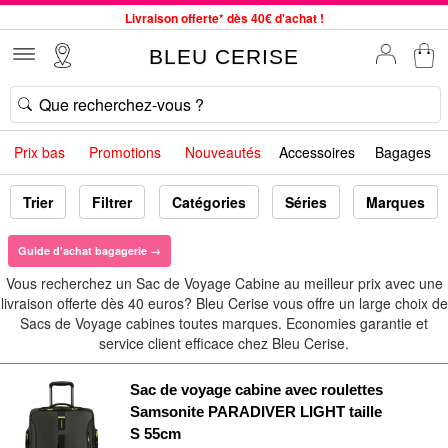
Livraison offerte* dès 40€ d'achat !
Service client à votre écoute au 04 66 35 94 97
BLEU CERISE
Commande avant 12h expédiée le jour même, du lundi au vendredi
33 magasins en France. Un à proximité de chez vous ?
Bon shopping chez BLEU CERISE !
Prix bas
Promotions
Nouveautés
Accessoires
Bagages
Jusqu'à -75% sur le site du 29/07 au 27/08
Samsonite, Delsey, American Tourister, Little Marcel à Prix Bas
Trier
Filtrer
Catégories
Séries
Marques
Guide d'achat bagagerie →
Vous recherchez un Sac de Voyage Cabine au meilleur prix avec une
livraison offerte dès 40 euros? Bleu Cerise vous offre un large choix de
Sacs de Voyage cabines toutes marques. Economies garantie et
service client efficace chez Bleu Cerise.
Sac de voyage cabine avec roulettes
Samsonite PARADIVER LIGHT taille
S 55cm