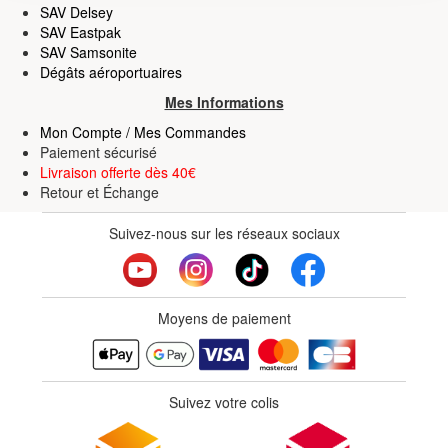
SAV Delsey
déclaration sur les cookies.
SAV Eastpak
SAV Samsonite
Les cookies nous permettent de personnaliser le contenu
Dégâts aéroportuaires
et les annonces, d'offrir des fonctionnalités relatives aux
Mes Informations
médias sociaux et d'analyser notre trafic. Nous
Mon Compte / Mes Commandes
partageons également des informations sur l'utilisation de
Paiement sécurisé
notre site avec nos partenaires de médias sociaux, de
Livraison offerte dès 40€
publicité et d'analyse, qui peuvent combiner celles-ci
Retour
et
Échange
avec d'autres informations que vous leur avez fournies
Suivez-nous sur les réseaux sociaux
ou qu'ils ont collectées lors de votre utilisation de leurs
services.
Moyens de paiement
Suivez votre colis