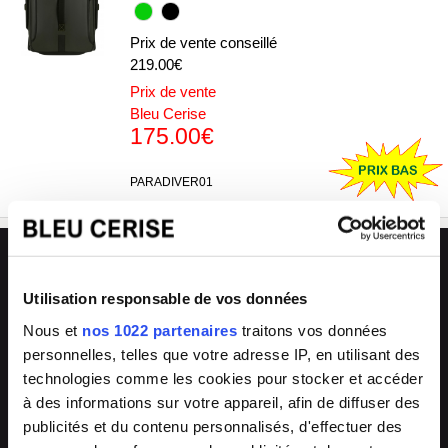
Prix de vente conseillé
219.00€
Prix de vente
Bleu Cerise
175.00€
PARADIVER01
L'avantage Bleu Cerise
🏪
💬
Utilisation responsable de vos données
33 magasins
Conseils experts
Grand Sud-Est de la France
en boutique & en ligne
Nous et
nos 1022 partenaires
traitons vos données
personnelles, telles que votre adresse IP, en utilisant des
🔧
🔄
technologies comme les cookies pour stocker et accéder
SAV & réparations
Arrivages fréquents
à des informations sur votre appareil, afin de diffuser des
directement en magasin ou auprès de
collections renouvelées
publicités et du contenu personnalisés, d'effectuer des
notre SAV 04 66 35 94 97