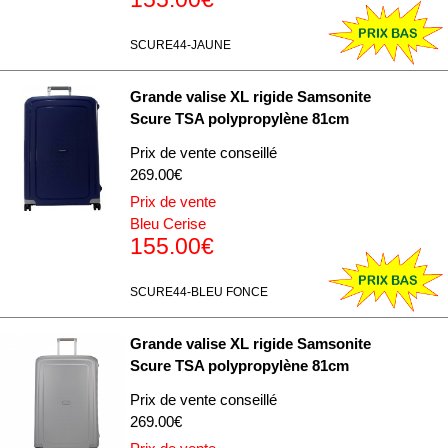
publicité et d'analyse, qui peuvent combiner celles-ci
avec d'autres informations que vous leur avez fournies
SCURE44-JAUNE
ou qu'ils ont collectées lors de votre utilisation de leurs
services.
Grande valise XL rigide Samsonite
Scure TSA polypropylène 81cm
Prix de vente conseillé
269.00€
Prix de vente
Bleu Cerise
155.00€
SCURE44-BLEU FONCE
Grande valise XL rigide Samsonite
Scure TSA polypropylène 81cm
Prix de vente conseillé
269.00€