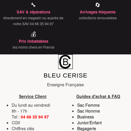
🔧
🔄
SAV & réparations
Arrivages fréquents
directement en magasin ou auprès de
collections renouvelées
notre SAV 04 66 35 94 97
💰
Prix imbattables
les moins chers en France
BLEU CERISE
Enseigne Française
Service Client
Guides d'achat & FAQ
Du lundi au vendredi
Sac Femme
8h - 17h
Sac Homme
Tel :
04 66 35 94 97
Business
CGV
Junior/Enfant
Chiffres clés
Bagagerie