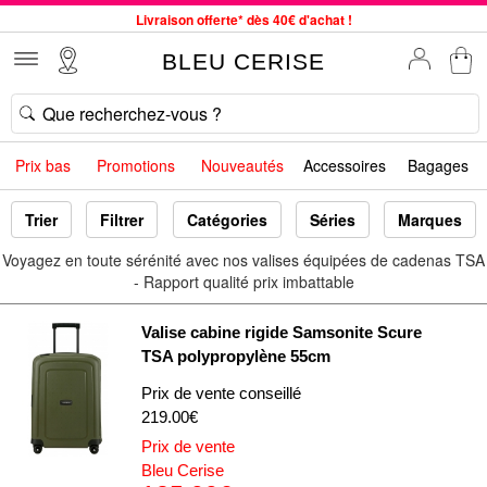
Service client à votre écoute au 04 66 35 94 97
BLEU CERISE
Commande avant 12h expédiée le jour même, du lundi au vendredi
33 magasins en France. Un à proximité de chez vous ?
Bon shopping chez BLEU CERISE !
Jusqu'à -75% sur le site du 29/07 au 27/08
Prix bas
Promotions
Nouveautés
Accessoires
Bagages
Samsonite, Delsey, American Tourister, Little Marcel à Prix Bas
Livraison offerte* dès 40€ d'achat !
Trier
Filtrer
Catégories
Séries
Marques
Voyagez en toute sérénité avec nos valises équipées de cadenas TSA
- Rapport qualité prix imbattable
Valise cabine rigide Samsonite Scure
TSA polypropylène 55cm
Prix de vente conseillé
219.00€
Prix de vente
Bleu Cerise