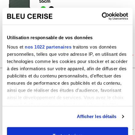
55cm
Prix de vente conseillé
219.00€
Prix de vente
Utilisation responsable de vos données
Bleu Cerise
153.30€
Nous et
nos 1022 partenaires
traitons vos données
personnelles, telles que votre adresse IP, en utilisant des
INTUO13
technologies comme les cookies pour stocker et accéder
à des informations sur votre appareil, afin de diffuser des
publicités et du contenu personnalisés, d'effectuer des
Grande valise XL rigide Samsonite
Scure TSA polypropylène 81cm
mesures de performance des publicités et du contenu,
ainsi que de réaliser des études d’audience, favorisant
Prix de vente conseillé
ainsi le développement de services. Vous avez le choix
269.00€
quant à l'utilisation de vos données et à leurs finalités.
Prix de vente
Vous pouvez modifier ou retirer votre consentement à
Bleu Cerise
Afficher les détails
tout moment en consultant la Déclaration relative aux
155.00€
cookies ou en cliquant sur l'icône de confidentialité.
SCURE44-VERT OLIVE