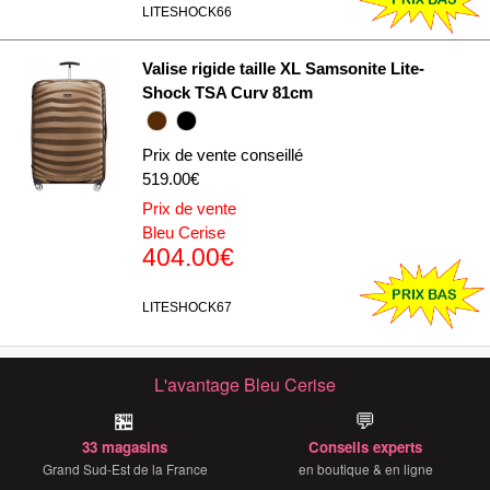
LITESHOCK66
Valise rigide taille XL Samsonite Lite-
Shock TSA Curv 81cm
Prix de vente conseillé
519.00€
Prix de vente
Bleu Cerise
404.00€
LITESHOCK67
L'avantage Bleu Cerise
🏪
💬
33 magasins
Conseils experts
Grand Sud-Est de la France
en boutique & en ligne