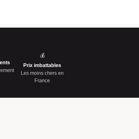
💰
ents
Prix imbattables
èrement
Les moins chers en
France