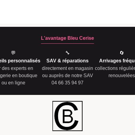
L'avantage Bleu Cerise
💬
🔧
🔄
ils personnalisés
SAV & réparations
Arrivages fréqu
r des experts en
directement en magasin
collections réguli
gerie en boutique
ou auprès de notre SAV
renouvelées
ou en ligne
04 66 35 94 97