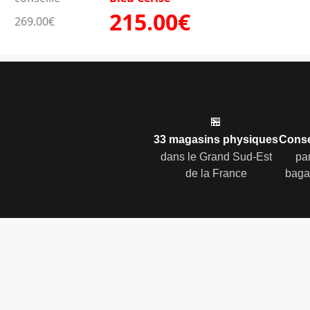
215.00€
269.00€
🏪
33 magasins physiques
Conse
dans le Grand Sud-Est
pa
de la France
baga