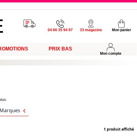
u vendredi
04 66 35 94 97
33 magasins
Mon panier
ROMOTIONS
PRIX BAS
s
Mon compte
plus.
Marques
1 produit affiché