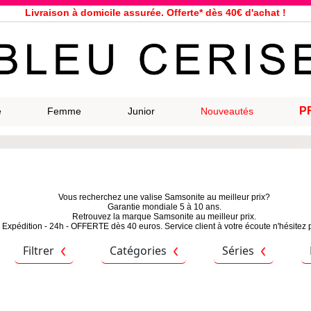
Livraison à domicile assurée. Offerte* dès 40€ d'achat !
Service client à votre écoute au 04 66 35 94 97
n le jour même pour toutes commandes passées avant 12h, du lundi a
33 magasins répartis dans la France. Un à proximité de chez vous ?
Bon shopping chez Bleu Cerise !
Jusqu'à -75% sur la bagagerie du 29/07 au 27/08
P
e
Femme
Junior
Nouveautés
Samsonite, Delsey, American Tourister, Eastpak, Little Marcel à prix ba
Vous recherchez une valise Samsonite au meilleur prix?
Garantie mondiale 5 à 10 ans.
Retrouvez la marque Samsonite au meilleur prix.
Expédition - 24h - OFFERTE dès 40 euros. Service client à votre écoute n'hésitez 
Filtrer
Catégories
Séries