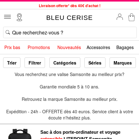
Livraison offerte* dès 40€ d'achat !
Service client à votre écoute au 04 66 35 94 97
BLEU CERISE
Commande avant 12h expédiée le jour même, du lundi au vendredi
33 magasins en France. Un à proximité de chez vous ?
Bon shopping chez BLEU CERISE !
Prix bas
Promotions
Nouveautés
Accessoires
Bagages
Jusqu'à -75% sur le site du 29/07 au 27/08
Samsonite, Delsey, American Tourister, Little Marcel à Prix Bas
Trier
Filtrer
Catégories
Séries
Marques
Vous recherchez une valise Samsonite au meilleur prix?
Garantie mondiale 5 à 10 ans.
Retrouvez la marque Samsonite au meilleur prix.
Expédition - 24h - OFFERTE dès 40 euros. Service client à votre
écoute n'hésitez plus.
Sac à dos porte-ordinateur et voyage
extensible
LITEPOINT Samsonite