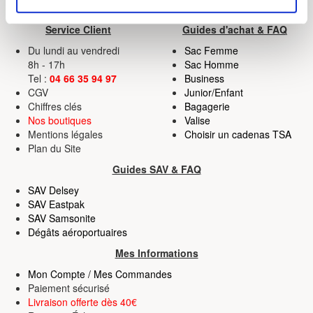
Enseigne Française
(empreintes digitales).
Service Client
Guides d'achat & FAQ
Pour en savoir plus sur le traitement de vos données
Du lundi au vendredi
Sac Femme
personnelles et définir vos préférences, reportez-vous à
8h - 17h
Sac Homme
la
section « Détails »
. Vous pouvez modifier ou retirer
Tel :
04 66 35 94 97
Business
votre consentement à tout moment à partir de la
CGV
Junior/Enfant
déclaration sur les cookies.
Chiffres clés
Bagagerie
Nos boutiques
Valise
Mentions légales
Choisir un cadenas TSA
Les cookies nous permettent de personnaliser le contenu
Plan du Site
et les annonces, d'offrir des fonctionnalités relatives aux
Guides SAV & FAQ
médias sociaux et d'analyser notre trafic. Nous
partageons également des informations sur l'utilisation de
SAV Delsey
SAV Eastpak
notre site avec nos partenaires de médias sociaux, de
SAV Samsonite
publicité et d'analyse, qui peuvent combiner celles-ci
Dégâts aéroportuaires
avec d'autres informations que vous leur avez fournies
Mes Informations
ou qu'ils ont collectées lors de votre utilisation de leurs
services.
Mon Compte / Mes Commandes
Paiement sécurisé
Livraison offerte dès 40€