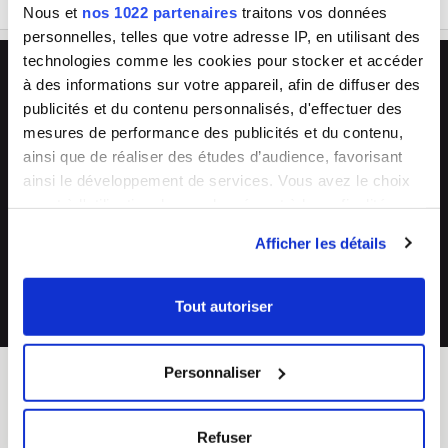
Nous et
nos 1022 partenaires
traitons vos données
personnelles, telles que votre adresse IP, en utilisant des
technologies comme les cookies pour stocker et accéder
L'avantage Bleu Cerise
à des informations sur votre appareil, afin de diffuser des
🏪
💬
publicités et du contenu personnalisés, d'effectuer des
33 magasins
Conseils experts
mesures de performance des publicités et du contenu,
Grand Sud-Est de la France
en boutique & en ligne
ainsi que de réaliser des études d’audience, favorisant
🔧
🔄
ainsi le développement de services. Vous avez le choix
SAV & réparations
Arrivages fréquents
quant à l'utilisation de vos données et à leurs finalités.
directement en magasin ou auprès de
collections renouvelées
Vous pouvez modifier ou retirer votre consentement à
notre SAV 04 66 35 94 97
Afficher les détails
tout moment en consultant la Déclaration relative aux
💰
cookies ou en cliquant sur l'icône de confidentialité.
Prix imbattables
Tout autoriser
les moins chers en France
Si vous le permettez, nous aimerions également :
Collecter des informations sur votre localisation
Personnaliser
géographique qui peuvent être précises à plusieurs
mètres près
BLEU CERISE
Identifier votre appareil en l'analysant activement
Refuser
pour en relever les caractéristiques spécifiques