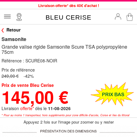
Livraison offerte* dès 40€ d'achat !
Service client à votre écoute au 04 66 35 94 97
BLEU CERISE
Commande avant 12h expédiée le jour même, du lundi au vendredi
Retour
33 magasins en France. Un à proximité de chez vous ?
Samsonite
Bon shopping chez BLEU CERISE !
Grande valise rigide Samsonite Scure TSA polypropylène
Jusqu'à -75% sur le site du 29/07 au 27/08
75cm
Samsonite, Delsey, American Tourister, Little Marcel à Prix Bas
Référence :
SCURE08-NOIR
Prix de référence
249,00 €
-42%
Prix de vente Bleu Cerise
145,00 €
Livraison
offerte*
dès le
11-08-2026
* Pour au moins 1 transporteur, hors suppléments pour zone difficile d'accès, Corse et îles du littoral
Appuyez 2 fois sur l'image pour zoomer ou y rester