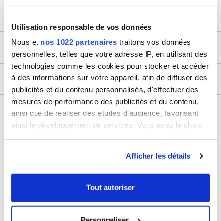
Méthode de mesure
Utilisation responsable de vos données
Nous et
nos 1022 partenaires
traitons vos données
Dimensions produit
personnelles, telles que votre adresse IP, en utilisant des
technologies comme les cookies pour stocker et accéder
Retour
à des informations sur votre appareil, afin de diffuser des
publicités et du contenu personnalisés, d'effectuer des
mesures de performance des publicités et du contenu,
Règlement (UE) 2023/988 relatifs à la Sécurité
ainsi que de réaliser des études d’audience, favorisant
Générale des Produits
ainsi le développement de services. Vous avez le choix
quant à l'utilisation de vos données et à leurs finalités.
Vous pouvez modifier ou retirer votre consentement à
BLEUCERISE VOUS CONSEILLE
Afficher les détails
tout moment en consultant la Déclaration relative aux
cookies ou en cliquant sur l'icône de confidentialité.
Tout autoriser
Si vous le permettez, nous aimerions également :
Collecter des informations sur votre localisation
Personnaliser