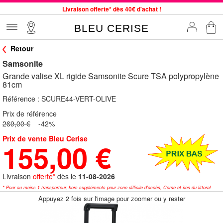
Livraison offerte* dès 40€ d'achat !
Service client à votre écoute au 04 66 35 94 97
BLEU CERISE
Commande avant 12h expédiée le jour même, du lundi au vendredi
Retour
33 magasins en France. Un à proximité de chez vous ?
Samsonite
Bon shopping chez BLEU CERISE !
Grande valise XL rigide Samsonite Scure TSA polypropylène
Jusqu'à -75% sur le site du 29/07 au 27/08
81cm
Samsonite, Delsey, American Tourister, Little Marcel à Prix Bas
Référence :
SCURE44-VERT-OLIVE
Prix de référence
269,00 €
-42%
Prix de vente Bleu Cerise
155,00 €
Livraison
offerte*
dès le
11-08-2026
* Pour au moins 1 transporteur, hors suppléments pour zone difficile d'accès, Corse et îles du littoral
Appuyez 2 fois sur l'image pour zoomer ou y rester