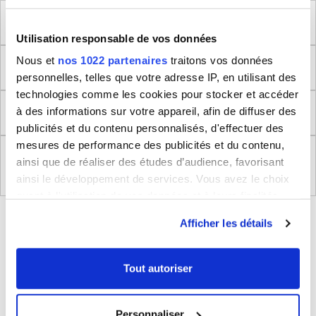
Méthode de mesure
Utilisation responsable de vos données
Nous et
nos 1022 partenaires
traitons vos données
Dimensions produit
personnelles, telles que votre adresse IP, en utilisant des
technologies comme les cookies pour stocker et accéder
Retour
à des informations sur votre appareil, afin de diffuser des
publicités et du contenu personnalisés, d'effectuer des
mesures de performance des publicités et du contenu,
Règlement (UE) 2023/988 relatifs à la Sécurité
ainsi que de réaliser des études d’audience, favorisant
Générale des Produits
ainsi le développement de services. Vous avez le choix
quant à l'utilisation de vos données et à leurs finalités.
Vous pouvez modifier ou retirer votre consentement à
BLEUCERISE VOUS CONSEILLE
Afficher les détails
tout moment en consultant la Déclaration relative aux
cookies ou en cliquant sur l'icône de confidentialité.
Tout autoriser
Si vous le permettez, nous aimerions également :
Collecter des informations sur votre localisation
Personnaliser