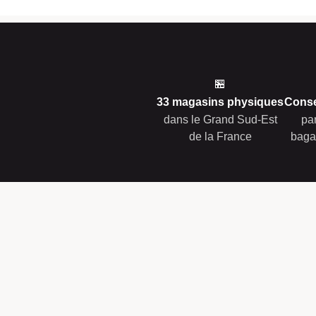
🏪
33 magasins physiques
Conse
dans le Grand Sud-Est
pa
de la France
baga