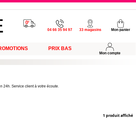
u vendredi
04 66 35 94 97
33 magasins
Mon panier
ROMOTIONS
PRIX BAS
s
Mon compte
n 24h. Service client à votre écoute.
1 produit affiché