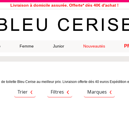
Livraison à domicile assurée. Offerte* dès 40€ d'achat !
Service client à votre écoute au 04 66 35 94 97
n le jour même pour toutes commandes passées avant 12h, du lundi a
33 magasins répartis dans la France. Un à proximité de chez vous ?
Bon shopping chez Bleu Cerise !
Jusqu'à -75% sur la bagagerie du 29/07 au 27/08
P
e
Femme
Junior
Nouveautés
Samsonite, Delsey, American Tourister, Eastpak, Little Marcel à prix ba
de toilette Bleu Cerise au meilleur prix. Livraison offerte dès 40 euros Expédition e
Trier
Filtres
Marques