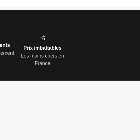
💰
ents
Prix imbattables
èrement
Les moins chers en
France