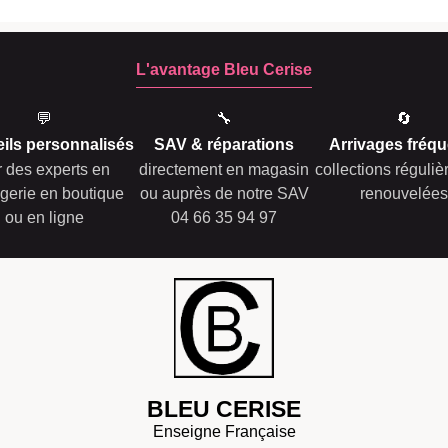
L'avantage Bleu Cerise
💬
🔧
🔄
ils personnalisés
SAV & réparations
Arrivages fréqu
r des experts en
directement en magasin
collections réguli
gerie en boutique
ou auprès de notre SAV
renouvelées
ou en ligne
04 66 35 94 97
BLEU CERISE
Enseigne Française